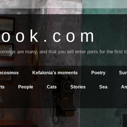
o o k . c o m
nings are many, and that you will enter ports for the first 
rocosmos
Kefalonia's moments
Poetry
Sun
ts
People
Cats
Stories
Sea
An