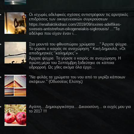
Οι ισχυρές αδελφικές σχέσεις αντιστρέφουν τις αρνητικές
επιδράσεις των οικογενειακών συγκρούσεων
https://enallaktikidrasi.com/2019/09/isxires-adelfikes-
sxeseis-antistrefoun-oikogeneiakis-sigkrousis/ ..."Τα
αδέλφια που είχαν έναν ι...
Στα μουντά του φθινοπώρου χρώματα ..." Άρχισε ψύχρα.
Το γύρισε ο καιρός σε αναχώρηση." Κική Δημουλά, «Οι
αποδημητικές ‘’καλημέρες’’»
Άρχισε ψύχρα. Το γύρισε ο καιρός σε αναχώρηση. Η
πρώτη μέρα του Σεπτέμβρη ξοδεύτηκε σε κάποια
υδρορροή. Ως χθες ακόμα όλα έρχο...
"Να φυλάς τα χρώματα του νου από το γκρίζο κάποιων
σκέψεων." (Οδυσσέας Ελύτης)
Αγάπη... Δημιουργικότητα... Δικαιοσύνη... οι ευχές μου για
το 2017 !!!