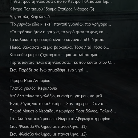
Η θέα προς τη θάλασσα από το Κέντρο Πολιτισμού Ίδρ...
Κέντρο Πολιτισμού Ίδρυμα Σταύρος Νιάρχος (5)
Αργοστόλι, Κεφαλονιά
"Τριγυρνάω εδώ κι εκεί, παντού γυρνάω, πιο γρήγορα...
«Το πράσινο ήταν η ησυχία, το νερό ήταν το φως και...
Το καλοκαίρι η ομορφιά είναι ο κανόνας! «Οτιδήποτε...
Ήλιος, θάλασσα και μια βαρκούλα. Τόσο λιτά, τόσο ό...
Καφεδάκι με μία ζάχαρη και ... μια μπαλίτσα ήλιο...
Περπατώντας πλάι στη θάλασσα... κάπου κοντά στον Θ...
Στον Παράδεισο έχω σημαδέψει ένα νησὶ ...
Γέφυρα Ρίου-Αντιρρίου
Πλατύς γιαλός, Κεφαλονιά
Απ’ όλα πίνω το γαλάζιο, κι ακόμη, γιε μου, να μεθ...
Ένας λόγος για το καλοκαίρι... Σαν σήμερα... Σαν α...
Πλωτό Μουσείο Νεράιδα, Λεωφόρος Ποσειδώνος, Παλαιό...
Το πλωτό ναυτικό μουσείο Θωρηκτό Αβέρωφ στη μαρίνα...
Στον Φλοίσβο Φαλήρου με πανσέληνο...(1)
Στον Φλοίσβο Φαλήρου με πανσέληνο...(2)