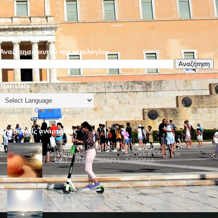
Αναζήτηση αυτού του ιστολογίου
Translate
Powered by
Translate
Δημοφιλείς αναρτήσεις
Μια αστραπή η ζωή μας... μα προλαβαίνουμε. (Νίκος
Καζαντζάκης)....................... 2025 ΕΥΧΕΣ για
....ΦΩΣ...ΥΓΕΙΑ...ΑΓΑΠΗ...ΑΦΘΟΝΙΑ...
" Τι γνώμη έχω για το Δυτικό πολιτισμό; Νομίζω πως θα
ήταν καλή ιδέα. " Μαχάτμα Γκάντι