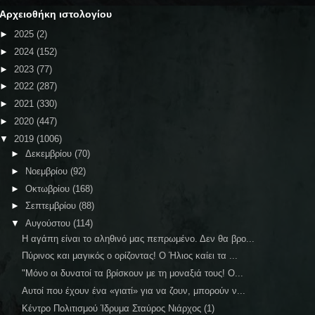
Αρχειοθήκη ιστολογίου
►
2025
(2)
►
2024
(152)
►
2023
(77)
►
2022
(287)
►
2021
(330)
►
2020
(447)
▼
2019
(1006)
►
Δεκεμβρίου
(70)
►
Νοεμβρίου
(92)
►
Οκτωβρίου
(168)
►
Σεπτεμβρίου
(88)
▼
Αυγούστου
(114)
Η αγάπη είναι το αληθινό μας πεπρωμένο. Δεν θα βρο...
Πύρινος και μαγικός ο ορίζοντας! Ο Ήλιος καίει τα ...
"Μόνο οι δυνατοί τα βρίσκουν με τη μοναξιά τους! Ο...
Αυτοί που έχουν ένα «γιατί» για να ζουν, μπορούν ν...
Κέντρο Πολιτισμού Ίδρυμα Σταύρος Νιάρχος (1)