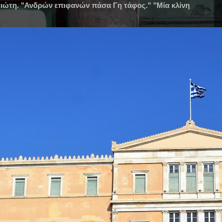
ιώτη. "Ανδρών επιφανών πάσα Γη τάφος." "Μία κλίνη