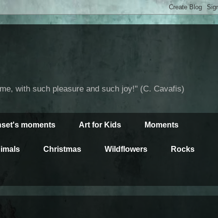
time, with such pleasure and such joy!" (C. Cavafis)
set's moments
Art for Kids
Moments
imals
Christmas
Wildflowers
Rocks