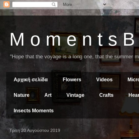
M o m e n t s B 
"Hope that the voyage is a long one, that the summer mor
Αρχική σελίδα
Flowers
Videos
Mic
Nature
Art
Vintage
Crafts
Hear
Insects Moments
Τρίτη 20 Αυγούστου 2019