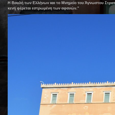
Η Βουλή των Ελλήνων και το Μνημείο του Άγνωστου Στρατ
κενή φέρεται εστρωμένη των αφανών."