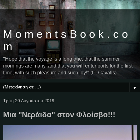
M o m e n t s B o o k . c o
m
"Hope that the voyage is a long one, that the summer
mornings are many, and that you will enter ports for the first
time, with such pleasure and such joy!" (C. Cavafis)
▼
Τρίτη 20 Αυγούστου 2019
Μια "Νεράιδα" στον Φλοίσβο!!!