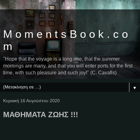
M o m e n t s B o o k . c o
m
"Hope that the voyage is a long one, that the summer
mornings are many, and that you will enter ports for the first
time, with such pleasure and such joy!" (C. Cavafis)
▼
Κυριακή 16 Αυγούστου 2020
ΜΑΘΗΜΑΤΑ ΖΩΗΣ !!!