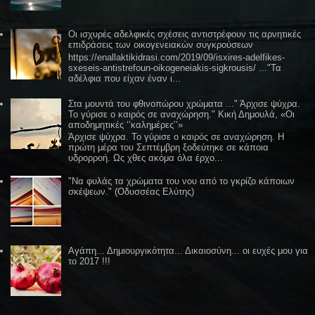
Οι ισχυρές αδελφικές σχέσεις αντιστρέφουν τις αρνητικές
επιδράσεις των οικογενειακών συγκρούσεων
https://enallaktikidrasi.com/2019/09/isxires-adelfikes-
sxeseis-antistrefoun-oikogeneiakis-sigkrousis/ ..."Τα
αδέλφια που είχαν έναν ι...
Στα μουντά του φθινοπώρου χρώματα ..." Άρχισε ψύχρα.
Το γύρισε ο καιρός σε αναχώρηση." Κική Δημουλά, «Οι
αποδημητικές ‘’καλημέρες’’»
Άρχισε ψύχρα. Το γύρισε ο καιρός σε αναχώρηση. Η
πρώτη μέρα του Σεπτέμβρη ξοδεύτηκε σε κάποια
υδρορροή. Ως χθες ακόμα όλα έρχο...
"Να φυλάς τα χρώματα του νου από το γκρίζο κάποιων
σκέψεων." (Οδυσσέας Ελύτης)
Αγάπη... Δημιουργικότητα... Δικαιοσύνη... οι ευχές μου για
το 2017 !!!