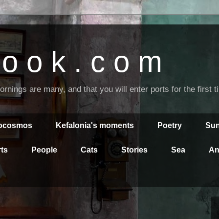
o o k . c o m
nings are many, and that you will enter ports for the first 
rocosmos
Kefalonia's moments
Poetry
Sun
ts
People
Cats
Stories
Sea
An