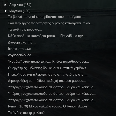
►
Απριλίου
(134)
▼
Μαρτίου
(100)
Τα βουνά, το νησί κι ο ορίζοντας που ... καίγεται ...
Σαν περίεργος παρατηρητής ο φακός καταγράφει τ' αγ...
Τα άνθη της μουριάς...
Κάθε φορά μια καινούρια ματιά ... Παιχνίδι με την ...
Διαφορετικότητα...
Ικεσία στο Φως...
Αγριολούλουδο...
"Ρυτίδες" στον παλιό τοίχο... Κι ένα παράθυρο ανοι...
Οι εργάτριες- μέλισσες δουλεύουν εντατικά γεμίζοντ...
Η μικρή αράχνη τελειοποίησε το σπίτι-ιστό της στο ...
Διμορφοθήκη σε... δίδυμη εκδοχή άσπρου μαύρου...
Υπέροχη νυχτοπεταλούδα σε άσπρο, μαύρο και κόκκινο...
Υπέροχη νυχτοπεταλούδα σε άσπρο, μαύρο και κόκκινο...
Υπέροχη νυχτοπεταλούδα σε άσπρο, μαύρο και κόκκινο...
Renoir (1879) Μικρό γαλάζιο γυμνό. Ο Renoir εξυμνε...
Το άνθος του τριφυλλιού ...