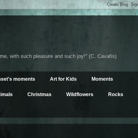
time, with such pleasure and such joy!" (C. Cavafis)
set's moments
Art for Kids
Moments
imals
Christmas
Wildflowers
Rocks