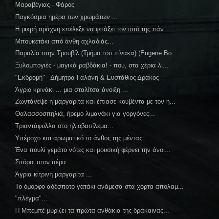
Μαραβέγιας - Φάρος
Παγκόσμια ημέρα των χρωμάτων ...
Η μικρή αράχνη επέλεξε να φτιάξει τον ιστό της πάν...
Μπουκετάκι από άνθη αχλαδιάς...
Παραλία στην Τρουβίλ (Τμήμα του πίνακα) (Eugene Bo...
Ξυλομπογιές - μαγικά ραβδάκια! - που, στα χέρια λι...
"Εκδρομή" - Δήμητρα Γαλάνη & Ευστάθιος Δράκος
Άγριο κρινάκι ... μια σταλίτσα άνοιξη ...
Ζωντάνεψε η μαργαρίτα και έπιασε κουβέντα με τον ή...
Θαλασσοσπηλιά, ήρεμο λιμανάκι για γοργόνες...
Τριαντάφυλλα στο ηλιοβασίλεμα...
Υπέροχο και αρωματικό το άνθος της μέντας ...
Ένα πουλί γεμάτο νότες και μουσική φέρνει την άνοι...
Σπόροι στον αέρα...
Άγρια κίτρινη μαργαρίτα ...
Το όμορφο αδέσποτο γατάκι ανάμεσα στα χόρτα απολαμ...
"πλέγμα"...
Η Μπεμπέ μυρίζει τα πρώτα ανθάκια της δράκαινας...