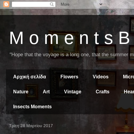
M o m e n t s B 
"Hope that the voyage is a long one, that the summer mor
Αρχική σελίδα
Flowers
Videos
Mic
Nature
Art
Vintage
Crafts
Hear
Insects Moments
Τρίτη 28 Μαρτίου 2017