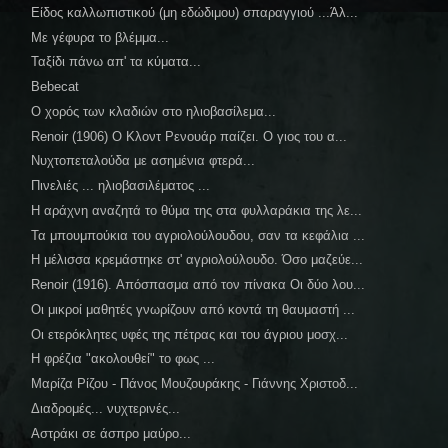
Είδος καλλωπιστικού (μη εδώδιμου) σπαραγγιού ...Άλ...
Με γέφυρα το βλέμμα...
Ταξίδι πάνω απ' τα κύματα...
Bebecat
Ο χορός των κλαδιών στο ηλιοβασίλεμα...
Renoir (1906) Ο Κλοντ Ρενουάρ παίζει. Ο γιος του α...
Νυχτοπεταλούδα με ασημένια φτερά...
Πινελιές ... ηλιοβασιλέματος ...
Η αράχνη αναζητά το θύμα της στα φυλλαράκια της λε...
Τα μπουμπούκια του αγριολούλουδου, σαν τα κεφάλια ...
Η μέλισσα κρεμάστηκε στ' αγριολούλουδο. Όσο μαζεύε...
Renoir (1916). Απόσπασμα από τον πίνακα Οι δύο λου...
Οι μικροί μαθητές γνωρίζουν από κοντά τη θαυμαστή ...
Οι ετερόκλητες υφές της πέτρας και του άγριου μοσχ...
Η φρέζια "ακολουθεί" το φως ...
Μαρίζα Ρίζου - Πάνος Μουζουράκης - Γιάννης Χριστοδ...
Διαδρομές... νυχτερινές...
Αστράκι σε άσπρο μαύρο...