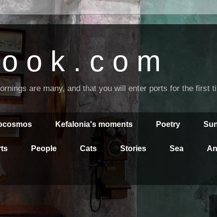
o o k . c o m
nings are many, and that you will enter ports for the first 
rocosmos
Kefalonia's moments
Poetry
Sun
ts
People
Cats
Stories
Sea
An