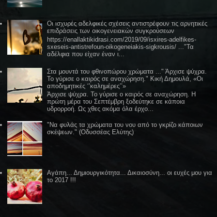
Οι ισχυρές αδελφικές σχέσεις αντιστρέφουν τις αρνητικές
επιδράσεις των οικογενειακών συγκρούσεων
https://enallaktikidrasi.com/2019/09/isxires-adelfikes-
sxeseis-antistrefoun-oikogeneiakis-sigkrousis/ ..."Τα
αδέλφια που είχαν έναν ι...
Στα μουντά του φθινοπώρου χρώματα ..." Άρχισε ψύχρα.
Το γύρισε ο καιρός σε αναχώρηση." Κική Δημουλά, «Οι
αποδημητικές ‘’καλημέρες’’»
Άρχισε ψύχρα. Το γύρισε ο καιρός σε αναχώρηση. Η
πρώτη μέρα του Σεπτέμβρη ξοδεύτηκε σε κάποια
υδρορροή. Ως χθες ακόμα όλα έρχο...
"Να φυλάς τα χρώματα του νου από το γκρίζο κάποιων
σκέψεων." (Οδυσσέας Ελύτης)
Αγάπη... Δημιουργικότητα... Δικαιοσύνη... οι ευχές μου για
το 2017 !!!