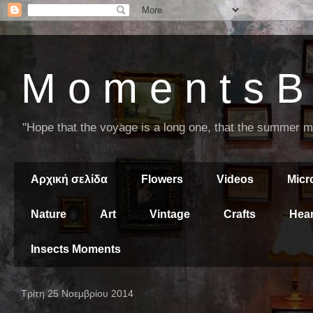
M o m e n t s B 
"Hope that the voyage is a long one, that the summer mor
Αρχική σελίδα
Flowers
Videos
Mic
Nature
Art
Vintage
Crafts
Hear
Insects Moments
Τρίτη 25 Νοεμβρίου 2014