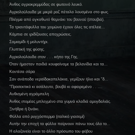
Άνθος αγριοκρεμμύδας σε φωτεινό λευκό.
Αγριολούλουδα με μικρά ροζ πέταλα λουσμένα στο φως.
Πλέγμα από αγκαθωτό θαμνάκι του βουνού (στουβιά).
Τα τριαντάφυλλα του χειμώνα έχουν όλες τις ατέλειε...
Κάμπια σε ιριδίζουσες αποχρώσεις.
Σαμιαμίδι ή μολυντήρι.
Γλυπτική της φύσης.
Αγριολούλουδα στον . . . κήπο της Γης.
Όταν ήμασταν παιδιά κουφαίναμε τα βελανίδια και τα...
Κοντέσα σάρα
Σαν ανάποδα νεραϊδοκαπελάκια, γεμίζουν ήλιο και "δ...
"Προσεκτικό κι ασάλευτο, βουβό κι αφαιρεμένο . . ....
Ανθισμένη αγράμπελη
Άνθος ιπομέας μπλεγμένο στα γυμνά κλαδιά αμυγδαλιάς.
Ξινήθρα ή ξινάκι.
Φύλλα από ρυγχόσπερμα (ιταλικό γιασεμί)
Αυτήν την εποχή τα φύλλα παίρνουν πάνω τους όλο το...
Η αλαζονεία είναι το άλλο πρόσωπο του φόβου