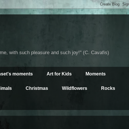
time, with such pleasure and such joy!" (C. Cavafis)
set's moments
Art for Kids
Moments
imals
Christmas
Wildflowers
Rocks