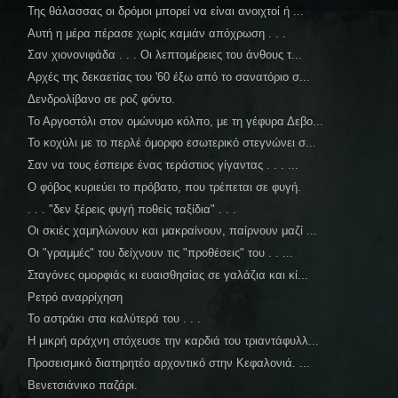
Της θάλασσας οι δρόμοι μπορεί να είναι ανοιχτοί ή ...
Αυτή η μέρα πέρασε χωρίς καμιάν απόχρωση . . .
Σαν χιονονιφάδα . . . Οι λεπτομέρειες του άνθους τ...
Αρχές της δεκαετίας του '60 έξω από το σανατόριο σ...
Δενδρολίβανο σε ροζ φόντο.
Το Αργοστόλι στον ομώνυμο κόλπο, με τη γέφυρα Δεβο...
Το κοχύλι με το περλέ όμορφο εσωτερικό στεγνώνει σ...
Σαν να τους έσπειρε ένας τεράστιος γίγαντας . . . ...
Ο φόβος κυριεύει το πρόβατο, που τρέπεται σε φυγή.
. . . "δεν ξέρεις φυγή ποθείς ταξίδια" . . .
Οι σκιές χαμηλώνουν και μακραίνουν, παίρνουν μαζί ...
Οι "γραμμές" του δείχνουν τις "προθέσεις" του . . ...
Σταγόνες ομορφιάς κι ευαισθησίας σε γαλάζια και κί...
Ρετρό αναρρίχηση
Το αστράκι στα καλύτερά του . . .
Η μικρή αράχνη στόχευσε την καρδιά του τριαντάφυλλ...
Προσεισμικό διατηρητέο αρχοντικό στην Κεφαλονιά. ...
Βενετσιάνικο παζάρι.