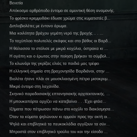
Βενετία
Απόκοσμο αρθρόποδο έντομο σε αμυντική θέση αναμονής.
Το φρέσκο κρεμμυδάκι έδωσε χρώμα στις κυματιστές β...
Διπλοβιολέτες με έντονο άρωμα.
Μια κοιλότητα βράχου γεμάτη νερό της βροχής .. . ...
Το ταχύπλοο πολυτελές σκάφος και στο βάθος οι Βαρδ...
Η θάλασσα το στόλισε με μικρά κοχύλια, όστρακα κι ...
Η αγάπη και ο έρωτας στην ποίηση βρήκαν το σύμβολ...
Το κλωνάρι της γκρίζας ελιάς τα παιδιά μας τρέφει
Η ελληνική σημαία στη βραχονησίδα Βαρδιάνοι, στην ...
Βιολέτα ήτανε πλάι σε μουσκλιασμένη πέτρα μισοκρυμ...
Μικρό έντομο στη λαχανίδα.
Σκηνικό παραδοσιακής επτανησιακής αρχιτεκτονικής. ...
Η μπουκαπόρτα αρχίζει να κατεβαίνει . . .Έχει φτάσ...
Ιζήματα που πέτρωσαν πάνω στο κοχύλι το διακόσμησα...
Όταν τα κύματα ψηλώνουν κι ορμούν προς την ακτή οι...
Ψηλά και επιβλητικά τα πευκοκλάδια αγγίζουν τα σύν...
Μπροστά στον επιβλητικό τρούλο του και την είσοδο ...