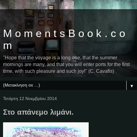
M o m e n t s B o o k . c o
m
"Hope that the voyage is a long one, that the summer
mornings are many, and that you will enter ports for the first
time, with such pleasure and such joy!" (C. Cavafis)
▼
Τετάρτη 12 Νοεμβρίου 2014
Στο απάνεμο λιμάνι.