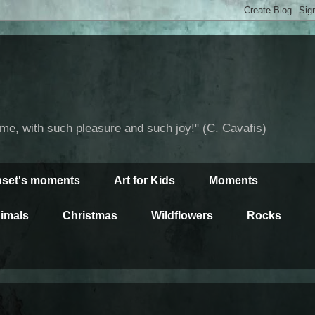
time, with such pleasure and such joy!" (C. Cavafis)
set's moments
Art for Kids
Moments
imals
Christmas
Wildflowers
Rocks