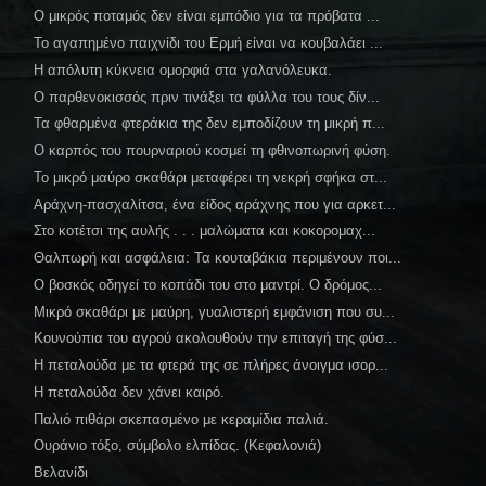
Ο μικρός ποταμός δεν είναι εμπόδιο για τα πρόβατα ...
Το αγαπημένο παιχνίδι του Ερμή είναι να κουβαλάει ...
Η απόλυτη κύκνεια ομορφιά στα γαλανόλευκα.
Ο παρθενοκισσός πριν τινάξει τα φύλλα του τους δίν...
Τα φθαρμένα φτεράκια της δεν εμποδίζουν τη μικρή π...
Ο καρπός του πουρναριού κοσμεί τη φθινοπωρινή φύση.
Το μικρό μαύρο σκαθάρι μεταφέρει τη νεκρή σφήκα στ...
Αράχνη-πασχαλίτσα, ένα είδος αράχνης που για αρκετ...
Στο κοτέτσι της αυλής . . . μαλώματα και κοκορομαχ...
Θαλπωρή και ασφάλεια: Τα κουταβάκια περιμένουν ποι...
Ο βοσκός οδηγεί το κοπάδι του στο μαντρί. Ο δρόμος...
Μικρό σκαθάρι με μαύρη, γυαλιστερή εμφάνιση που συ...
Κουνούπια του αγρού ακολουθούν την επιταγή της φύσ...
Η πεταλούδα με τα φτερά της σε πλήρες άνοιγμα ισορ...
Η πεταλούδα δεν χάνει καιρό.
Παλιό πιθάρι σκεπασμένο με κεραμίδια παλιά.
Ουράνιο τόξο, σύμβολο ελπίδας. (Κεφαλονιά)
Βελανίδι