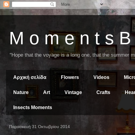
M o m e n t s B 
"Hope that the voyage is a long one, that the summer mor
Αρχική σελίδα
Flowers
Videos
Mic
Nature
Art
Vintage
Crafts
Hear
Insects Moments
Παρασκευή 31 Οκτωβρίου 2014