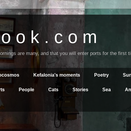
o o k . c o m
nings are many, and that you will enter ports for the first 
rocosmos
Kefalonia's moments
Poetry
Sun
ts
People
Cats
Stories
Sea
An