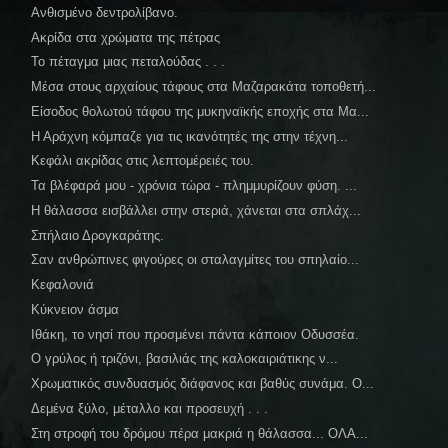
Ανθισμένο δεντρολίβανο.
Ακρίδα στα χρώματα της πέτρας
Το πέταγμα μιας πεταλούδας . . .
Μέσα στους αρχαίους τάφους στα Μαζαρακάτα τοποθετή...
Είσοδος θολωτού τάφου της μυκηναϊκής εποχής στα Μα...
Η Αράχνη κόμπαζε για τις ικανότητές της στην τέχνη...
Κεφάλι ακρίδας στις λεπτομέρειές του.
Τα βλέφαρά μου - χρόνια τώρα - πλημμυρίζουν φύση. ...
Η θάλασσα εισβάλλει στην στεριά, χάνεται στα σπλάχ...
Σπήλαιο Δρογκαράτης.
Σαν ανθρώπινες φιγούρες οι σταλαγμίτες του σπηλαίο...
Κεφαλονιά
Κύκνειον άσμα
Ιθάκη, το νησί που προσμένει πάντα κάποιον Οδυσσέα.
Ο γρύλος ή τριζόνι, βασιλιάς της καλοκαιριάτικης ν...
Χρωματικός συνδυασμός διάφανος και βαθύς συνάμα. Ο...
Δεμένα ξύλο, μέταλλο και προσευχή . . .
Στη στροφή του δρόμου πέρα μακριά η θάλασσα... ΟΛΑ...