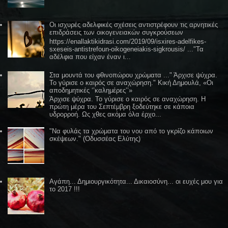
Οι ισχυρές αδελφικές σχέσεις αντιστρέφουν τις αρνητικές
επιδράσεις των οικογενειακών συγκρούσεων
https://enallaktikidrasi.com/2019/09/isxires-adelfikes-
sxeseis-antistrefoun-oikogeneiakis-sigkrousis/ ..."Τα
αδέλφια που είχαν έναν ι...
Στα μουντά του φθινοπώρου χρώματα ..." Άρχισε ψύχρα.
Το γύρισε ο καιρός σε αναχώρηση." Κική Δημουλά, «Οι
αποδημητικές ‘’καλημέρες’’»
Άρχισε ψύχρα. Το γύρισε ο καιρός σε αναχώρηση. Η
πρώτη μέρα του Σεπτέμβρη ξοδεύτηκε σε κάποια
υδρορροή. Ως χθες ακόμα όλα έρχο...
"Να φυλάς τα χρώματα του νου από το γκρίζο κάποιων
σκέψεων." (Οδυσσέας Ελύτης)
Αγάπη... Δημιουργικότητα... Δικαιοσύνη... οι ευχές μου για
το 2017 !!!