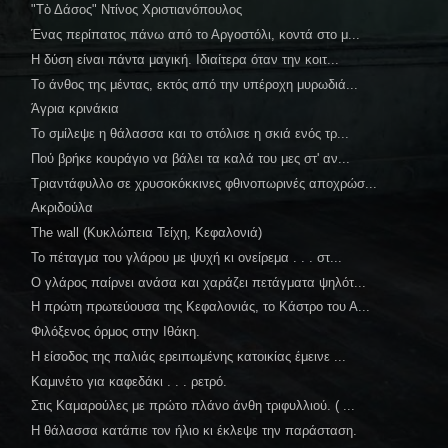
"Τὸ Δάσος" Ντίνος Χριστιανόπουλος
Ένας περίπατος πάνω από το Αργοστόλι, κοντά στο μ...
Η δύση είναι πάντα μαγική. Ιδιαίτερα όταν την κοιτ...
Το άνθος της μέντας, εκτός από την υπέροχη μυρωδιά...
Άγρια κρινάκια
Το σμίλεψε η θάλασσα και το στόλισε η σκιά ενός τρ...
Πού βρήκε κουράγιο να βάλει τα καλά του μες στ' αν...
Τριαντάφυλλο σε χρυσοκόκκινες φθινοπωρινές αποχρώσ...
Ακριδούλα
The wall (Κυκλώπεια Τείχη, Κεφαλονιά)
Το πέταγμα του γλάρου με ψυχή κι ονείρεμα . . . στ...
Ο γλάρος παίρνει ανάσα και χαράζει πετάγματα ψηλότ...
Η πρώτη πρωτεύουσα της Κεφαλονιάς, το Κάστρο του Α...
Φιλόξενος όρμος στην Ιθάκη.
Η είσοδος της παλιάς ερειπωμένης κατοικίας έμεινε ...
Καμινέτο για καφεδάκι . . . ρετρό.
Στις Καμαρούλες με πρώτο πλάνο άνθη τριφυλλιού. ( ...
Η θάλασσα κατάπιε τον ήλιο κι έκλεψε την παράσταση.