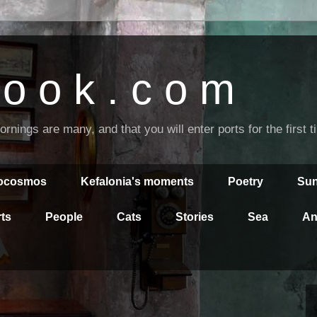
o o k . c o m
nings are many, and that you will enter ports for the first 
rocosmos
Kefalonia's moments
Poetry
Sun
ts
People
Cats
Stories
Sea
An