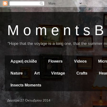
M o m e n t s B 
"Hope that the voyage is a long one, that the summer mor
Αρχική σελίδα
Flowers
Videos
Mic
Nature
Art
Vintage
Crafts
Hear
Insects Moments
Δευτέρα 27 Οκτωβρίου 2014