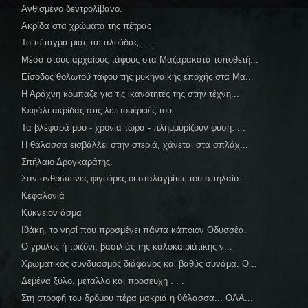
Ανθισμένο δεντρολίβανο.
Ακρίδα στα χρώματα της πέτρας
Το πέταγμα μιας πεταλούδας . . .
Μέσα στους αρχαίους τάφους στα Μαζαρακάτα τοποθετή...
Είσοδος θολωτού τάφου της μυκηναϊκής εποχής στα Μα...
Η Αράχνη κόμπαζε για τις ικανότητές της στην τέχνη...
Κεφάλι ακρίδας στις λεπτομέρειές του.
Τα βλέφαρά μου - χρόνια τώρα - πλημμυρίζουν φύση. ...
Η θάλασσα εισβάλλει στην στεριά, χάνεται στα σπλάχ...
Σπήλαιο Δρογκαράτης.
Σαν ανθρώπινες φιγούρες οι σταλαγμίτες του σπηλαίο...
Κεφαλονιά
Κύκνειον άσμα
Ιθάκη, το νησί που προσμένει πάντα κάποιον Οδυσσέα.
Ο γρύλος ή τριζόνι, βασιλιάς της καλοκαιριάτικης ν...
Χρωματικός συνδυασμός διάφανος και βαθύς συνάμα. Ο...
Δεμένα ξύλο, μέταλλο και προσευχή . . .
Στη στροφή του δρόμου πέρα μακριά η θάλασσα... ΟΛΑ...