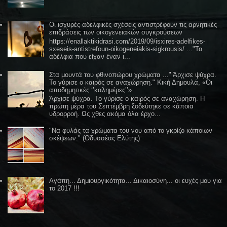
Οι ισχυρές αδελφικές σχέσεις αντιστρέφουν τις αρνητικές
επιδράσεις των οικογενειακών συγκρούσεων
https://enallaktikidrasi.com/2019/09/isxires-adelfikes-
sxeseis-antistrefoun-oikogeneiakis-sigkrousis/ ..."Τα
αδέλφια που είχαν έναν ι...
Στα μουντά του φθινοπώρου χρώματα ..." Άρχισε ψύχρα.
Το γύρισε ο καιρός σε αναχώρηση." Κική Δημουλά, «Οι
αποδημητικές ‘’καλημέρες’’»
Άρχισε ψύχρα. Το γύρισε ο καιρός σε αναχώρηση. Η
πρώτη μέρα του Σεπτέμβρη ξοδεύτηκε σε κάποια
υδρορροή. Ως χθες ακόμα όλα έρχο...
"Να φυλάς τα χρώματα του νου από το γκρίζο κάποιων
σκέψεων." (Οδυσσέας Ελύτης)
Αγάπη... Δημιουργικότητα... Δικαιοσύνη... οι ευχές μου για
το 2017 !!!