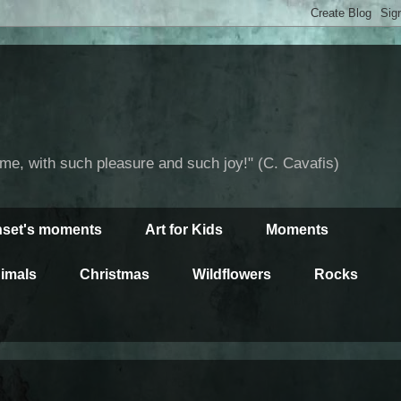
time, with such pleasure and such joy!" (C. Cavafis)
set's moments
Art for Kids
Moments
imals
Christmas
Wildflowers
Rocks