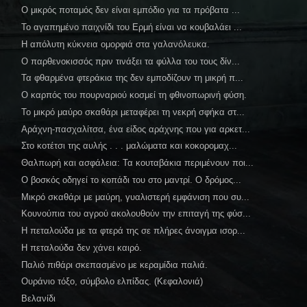
Ο μικρός ποταμός δεν είναι εμπόδιο για τα πρόβατα ...
Το αγαπημένο παιχνίδι του Ερμή είναι να κουβαλάει ...
Η απόλυτη κύκνεια ομορφιά στα γαλανόλευκα.
Ο παρθενοκισσός πριν τινάξει τα φύλλα του τους δίν...
Τα φθαρμένα φτεράκια της δεν εμποδίζουν τη μικρή π...
Ο καρπός του πουρναριού κοσμεί τη φθινοπωρινή φύση.
Το μικρό μαύρο σκαθάρι μεταφέρει τη νεκρή σφήκα στ...
Αράχνη-πασχαλίτσα, ένα είδος αράχνης που για αρκετ...
Στο κοτέτσι της αυλής . . . μαλώματα και κοκορομαχ...
Θαλπωρή και ασφάλεια: Τα κουταβάκια περιμένουν ποι...
Ο βοσκός οδηγεί το κοπάδι του στο μαντρί. Ο δρόμος...
Μικρό σκαθάρι με μαύρη, γυαλιστερή εμφάνιση που συ...
Κουνούπια του αγρού ακολουθούν την επιταγή της φύσ...
Η πεταλούδα με τα φτερά της σε πλήρες άνοιγμα ισορ...
Η πεταλούδα δεν χάνει καιρό.
Παλιό πιθάρι σκεπασμένο με κεραμίδια παλιά.
Ουράνιο τόξο, σύμβολο ελπίδας. (Κεφαλονιά)
Βελανίδι