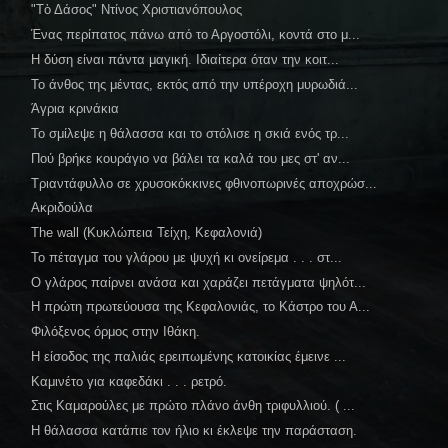
"Τὸ Δάσος" Ντίνος Χριστιανόπουλος
Ένας περίπατος πάνω από το Αργοστόλι, κοντά στο μ...
Η δύση είναι πάντα μαγική. Ιδιαίτερα όταν την κοιτ...
Το άνθος της μέντας, εκτός από την υπέροχη μυρωδιά...
Άγρια κρινάκια
Το σμίλεψε η θάλασσα και το στόλισε η σκιά ενός τρ...
Πού βρήκε κουράγιο να βάλει τα καλά του μες στ' αν...
Τριαντάφυλλο σε χρυσοκόκκινες φθινοπωρινές αποχρώσ...
Ακριδούλα
The wall (Κυκλώπεια Τείχη, Κεφαλονιά)
Το πέταγμα του γλάρου με ψυχή κι ονείρεμα . . . στ...
Ο γλάρος παίρνει ανάσα και χαράζει πετάγματα ψηλότ...
Η πρώτη πρωτεύουσα της Κεφαλονιάς, το Κάστρο του Α...
Φιλόξενος όρμος στην Ιθάκη.
Η είσοδος της παλιάς ερειπωμένης κατοικίας έμεινε ...
Καμινέτο για καφεδάκι . . . ρετρό.
Στις Καμαρούλες με πρώτο πλάνο άνθη τριφυλλιού. ( ...
Η θάλασσα κατάπιε τον ήλιο κι έκλεψε την παράσταση.