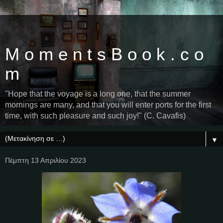
M o m e n t s B o o k . c o
m
"Hope that the voyage is a long one, that the summer
mornings are many, and that you will enter ports for the first
time, with such pleasure and such joy!" (C. Cavafis)
▼
Πέμπτη 13 Απριλίου 2023