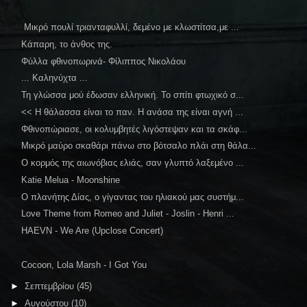
Μικρό πουλί τριανταφυλλί, δεμένο με κλωστίτσα,με ...
Κάπαρη, το άνθος της.
Φύλλα φθινοπωρινά- Φίλιππος Νικολάου
... Καληνύχτα ...
Τη γλώσσα μού έδωσαν ελληνική. Το σπίτι φτωχικό σ...
<< Η θάλασσα είναι το παν. Η ανάσα της είναι αγνή ...
Φθινοπώριασε, οι κολυμβητές λιγόστεψαν και τα σκάφ...
Μικρό μαύρο σκαθάρι πάνω στο βότσαλο πλάι στη θάλα...
Ο κορμός της αιωνόβιας ελιάς, σαν γλυπτό λαξεμένο ...
Katie Melua - Moonshine
Ο πλανήτης Δίας, ο γίγαντας του ηλιακού μας συστήμ...
Love Theme from Romeo and Juliet - Joslin - Henri ...
HAEVN - We Are (Upclose Concert)
Cocoon, Lola Marsh - I Got You
►
Σεπτεμβρίου
(45)
►
Αυγούστου
(10)