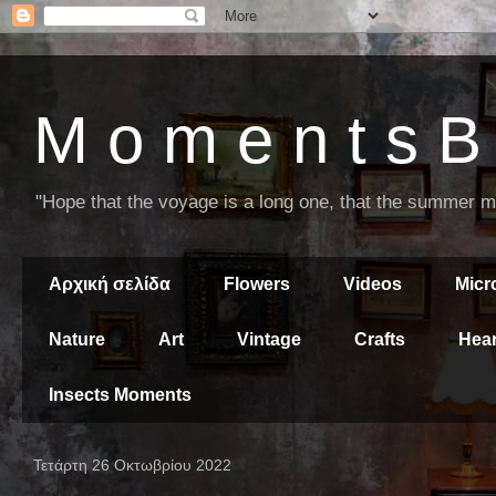
M o m e n t s B 
"Hope that the voyage is a long one, that the summer mor
Αρχική σελίδα
Flowers
Videos
Mic
Nature
Art
Vintage
Crafts
Hear
Insects Moments
Τετάρτη 26 Οκτωβρίου 2022