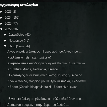
Αρχειοθήκη ιστολογίου
►
2025
(2)
►
2024
(152)
►
2023
(77)
▼
2022
(287)
►
Δεκεμβρίου
(42)
►
Νοεμβρίου
(43)
▼
Οκτωβρίου
(26)
Αίνος σημαίνει έπαινος. Η οροσειρά του Αίνου (του ...
Κυκλώπεια Τείχη (λεπτομέρεια)
Ανάμεσα στα ελαιόδεντρα οι ογκόλιθοι των Κυκλώπειω...
Art Nature, Ainos, Kefalonia, Greece
Ο κράταιγος είναι ένας αγκαθωτός θάμνος ή μικρό δε...
Χρόνια πολλά, πατρίδα μου!!! Χρόνια πολλά, Ελλάδα!!!
Κάσσια (Cassia bicapsularis) Η κάσσια είναι ένας ...
Είναι μια θλίψη το φθινόπωρο καθώς αδειάζουν οι α...
Δράκαινα κρυμμένη στην άμμο του βυθού ...