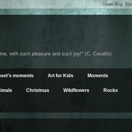
time, with such pleasure and such joy!" (C. Cavafis)
set's moments
Art for Kids
Moments
imals
Christmas
Wildflowers
Rocks