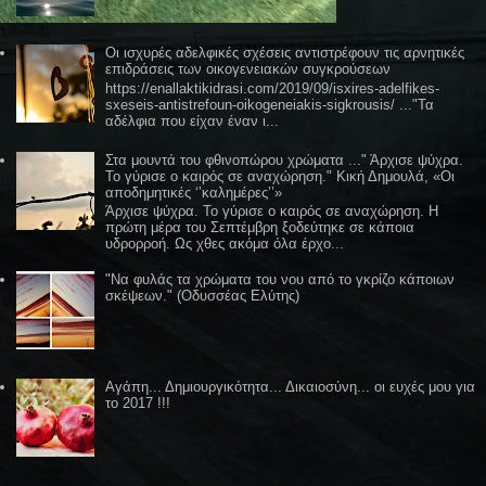
Οι ισχυρές αδελφικές σχέσεις αντιστρέφουν τις αρνητικές
επιδράσεις των οικογενειακών συγκρούσεων
https://enallaktikidrasi.com/2019/09/isxires-adelfikes-
sxeseis-antistrefoun-oikogeneiakis-sigkrousis/ ..."Τα
αδέλφια που είχαν έναν ι...
Στα μουντά του φθινοπώρου χρώματα ..." Άρχισε ψύχρα.
Το γύρισε ο καιρός σε αναχώρηση." Κική Δημουλά, «Οι
αποδημητικές ‘’καλημέρες’’»
Άρχισε ψύχρα. Το γύρισε ο καιρός σε αναχώρηση. Η
πρώτη μέρα του Σεπτέμβρη ξοδεύτηκε σε κάποια
υδρορροή. Ως χθες ακόμα όλα έρχο...
"Να φυλάς τα χρώματα του νου από το γκρίζο κάποιων
σκέψεων." (Οδυσσέας Ελύτης)
Αγάπη... Δημιουργικότητα... Δικαιοσύνη... οι ευχές μου για
το 2017 !!!