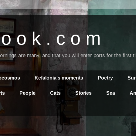
o o k . c o m
nings are many, and that you will enter ports for the first 
rocosmos
Kefalonia's moments
Poetry
Sun
ts
People
Cats
Stories
Sea
An