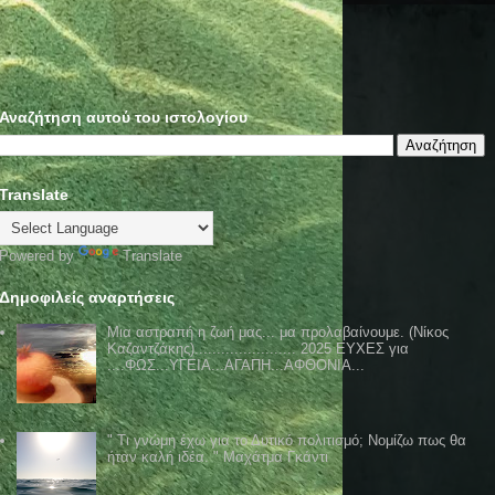
Αναζήτηση αυτού του ιστολογίου
Translate
Powered by
Translate
Δημοφιλείς αναρτήσεις
Μια αστραπή η ζωή μας... μα προλαβαίνουμε. (Νίκος
Καζαντζάκης)....................... 2025 ΕΥΧΕΣ για
....ΦΩΣ...ΥΓΕΙΑ...ΑΓΑΠΗ...ΑΦΘΟΝΙΑ...
" Τι γνώμη έχω για το Δυτικό πολιτισμό; Νομίζω πως θα
ήταν καλή ιδέα. " Μαχάτμα Γκάντι