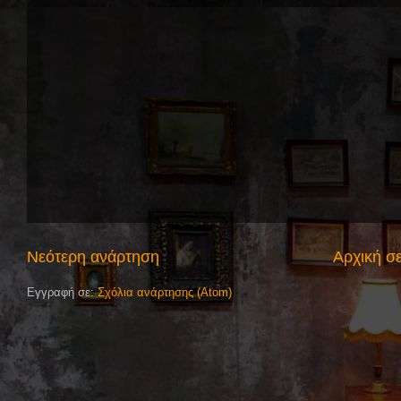
Νεότερη ανάρτηση
Αρχική σ
Εγγραφή σε:
Σχόλια ανάρτησης (Atom)