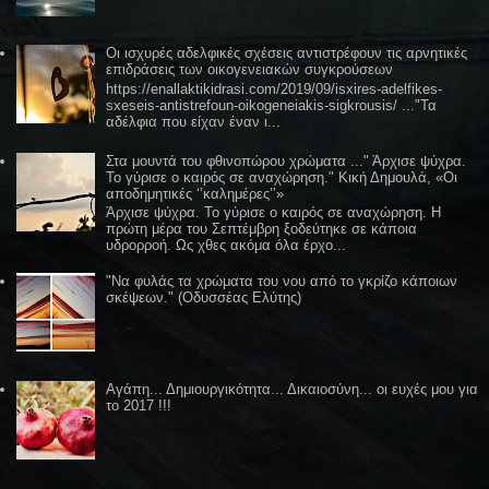
Οι ισχυρές αδελφικές σχέσεις αντιστρέφουν τις αρνητικές
επιδράσεις των οικογενειακών συγκρούσεων
https://enallaktikidrasi.com/2019/09/isxires-adelfikes-
sxeseis-antistrefoun-oikogeneiakis-sigkrousis/ ..."Τα
αδέλφια που είχαν έναν ι...
Στα μουντά του φθινοπώρου χρώματα ..." Άρχισε ψύχρα.
Το γύρισε ο καιρός σε αναχώρηση." Κική Δημουλά, «Οι
αποδημητικές ‘’καλημέρες’’»
Άρχισε ψύχρα. Το γύρισε ο καιρός σε αναχώρηση. Η
πρώτη μέρα του Σεπτέμβρη ξοδεύτηκε σε κάποια
υδρορροή. Ως χθες ακόμα όλα έρχο...
"Να φυλάς τα χρώματα του νου από το γκρίζο κάποιων
σκέψεων." (Οδυσσέας Ελύτης)
Αγάπη... Δημιουργικότητα... Δικαιοσύνη... οι ευχές μου για
το 2017 !!!