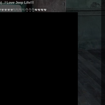
...I Love Jeep Life!!!
💗💗💗💗💘💘💘💘👌👌👌💝💝💝💝