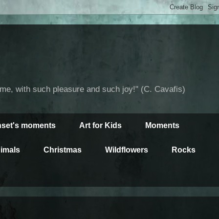
time, with such pleasure and such joy!" (C. Cavafis)
set's moments
Art for Kids
Moments
imals
Christmas
Wildflowers
Rocks