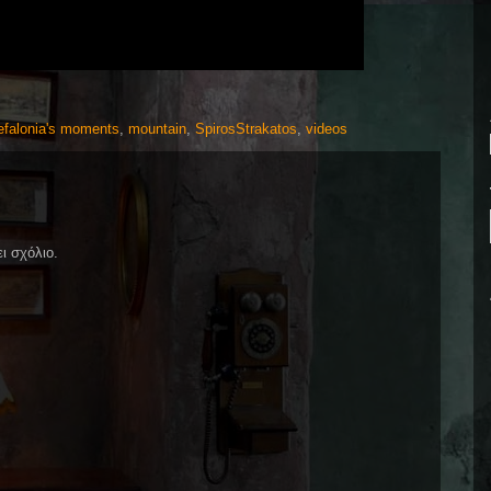
efalonia's moments
,
mountain
,
SpirosStrakatos
,
videos
ι σχόλιο.