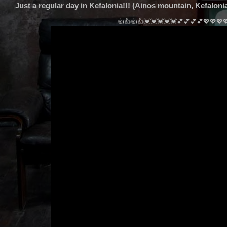
Just a regular day in Kefalonia!!! (Ainos mountain, Kefalonia)
👍👍👍👍💓💓💓💓💓💕💕💕💕💖💖💖