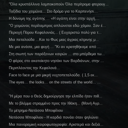
"Όλα κρυστάλλινα λαμποκοπούν Όλα περίτρομα φτερουγ...
Ταξίδια του χειμώνα... Στο δρόμο για το Καρπενήσι....
Η δύναμη της αγάπης ... «Η αγάπη είναι στην αρχή,...
"Ο χειμώνας περίλαμπρος απλώνεται εδώ χάμου. Σαν έ...
Περιοχή Πόρου Κεφαλονιάς... ( Ευχαριστώ πολύ για τ...
Μια πεταλούδα ...Και το Φως μιας άγριας κίτρινης μ...
Με μια ανάσα, μια φυγή ... "Kι αν κρατηθήκαμε από ...
Στη σιωπή των παράξενων καιρών ... στο μπέρδεμα τω...
Ο φάρος στο ακατοίκητο νησάκι των Βαρδιάνων, στην ...
Περιπλέοντας την Κεφαλονά...
Face to face με μια μικρή νυχτοπεταλούδα. ( 1,5 εκ...
The eyes… the looks… on the streets of the world… ...
"Η μέρα που ο Θεός δημιούργησε την ελπίδα ήταν πιθ...
Με το βλέμμα στραμμένο προς την Ιθάκη... (Μονή Αγρ...
Το μέτρημα-Νατάσσα Μποφίλιου
Νατάσσα Μποφίλιου - Η καρδιά πονάει όταν ψηλώνει
Μια πανοραμική καιροφωτογραφία: Αριστερά και δεξιά...