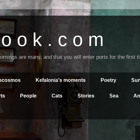
o o k . c o m
nings are many, and that you will enter ports for the first 
rocosmos
Kefalonia's moments
Poetry
Sun
ts
People
Cats
Stories
Sea
An