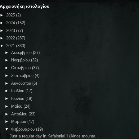
Αρχειοθήκη ιστολογίου
►
2025
(2)
►
2024
(152)
►
2023
(77)
►
2022
(287)
▼
2021
(330)
►
Δεκεμβρίου
(37)
►
Νοεμβρίου
(32)
►
Οκτωβρίου
(37)
►
Σεπτεμβρίου
(4)
►
Αυγούστου
(6)
►
Ιουλίου
(17)
►
Ιουνίου
(19)
►
Μαΐου
(24)
►
Απριλίου
(23)
►
Μαρτίου
(47)
▼
Φεβρουαρίου
(19)
Just a regular day in Kefalonia!!! (Ainos mounta...