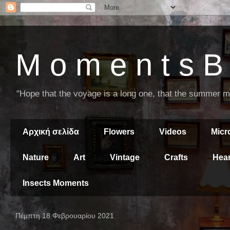
M o m e n t s B 
"Hope that the voyage is a long one, that the summer mor
Αρχική σελίδα
Flowers
Videos
Mic
Nature
Art
Vintage
Crafts
Hear
Insects Moments
Πέμπτη 18 Φεβρουαρίου 2021