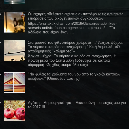
Οι ισχυρές αδελφικές σχέσεις αντιστρέφουν τις αρνητικές
επιδράσεις των οικογενειακών συγκρούσεων
https://enallaktikidrasi.com/2019/09/isxires-adelfikes-
sxeseis-antistrefoun-oikogeneiakis-sigkrousis/ ..."Τα
αδέλφια που είχαν έναν ι...
Στα μουντά του φθινοπώρου χρώματα ..." Άρχισε ψύχρα.
Το γύρισε ο καιρός σε αναχώρηση." Κική Δημουλά, «Οι
αποδημητικές ‘’καλημέρες’’»
Άρχισε ψύχρα. Το γύρισε ο καιρός σε αναχώρηση. Η
πρώτη μέρα του Σεπτέμβρη ξοδεύτηκε σε κάποια
υδρορροή. Ως χθες ακόμα όλα έρχο...
"Να φυλάς τα χρώματα του νου από το γκρίζο κάποιων
σκέψεων." (Οδυσσέας Ελύτης)
Αγάπη... Δημιουργικότητα... Δικαιοσύνη... οι ευχές μου για
το 2017 !!!