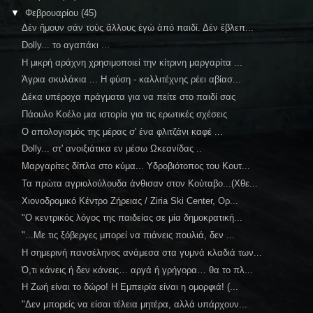
▼
Φεβρουαρίου
(45)
Δέν ἤμουν σάν τούς ἄλλους ἐγώ ἀπό παιδί. Δέν ἔβλεπ...
Dolly... το αγαπάκι ...
Η μικρή αράχνη χρησιμοποιεί την κίτρινη μαργαρίτα ...
Άγρια σκυλάκια ... Η φύση - καλλιτέχνης ρέει αβίασ...
Δέκα υπέροχα πράγματα για να πείτε στο παιδί σας
Πάουλο Κοέλο μια ιστορία για τις ερωτικές σχέσεις
Ο απολογισμός της μέρας σ' ένα φλιτζάνι καφέ ...
Dolly... στ' ανοιξιάτικα εν μέσω Ωκεανίδας ..
Μαργαρίτες δίπλα στο κύμα... Υδροβιότοπος του Κουτ...
Τα πρώτα αγριολούλουδα άνθισαν στον Κούταβο...(Χθε...
Χιονοδρομικό Κέντρο Ζήρειας / Ziria Ski Center, Ορ...
"Ο κεντρικός λόγος της παιδείας σε μία δημοκρατική...
"...Με τις ξόβεργες μπορεί να πιάνεις πουλιά, δεν ...
Η σημερινή πανσέληνος ανάμεσα στα γυμνά κλαδιά των...
Ό,τι κάνεις ή δεν κάνεις… αργά ή γρήγορα… θα το πλ...
Η Ζωή είναι το δώρο! Η Εμπειρία είναι η ομορφιά! (...
"Δεν μπορείς να είσαι τέλεια μητέρα, αλλά υπάρχουν...