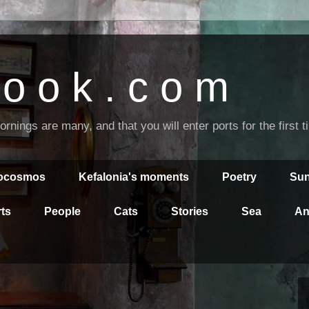
o o k . c o m
nings are many, and that you will enter ports for the first 
rocosmos
Kefalonia's moments
Poetry
Sun
ts
People
Cats
Stories
Sea
An