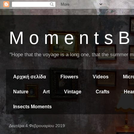
M o m e n t s B 
"Hope that the voyage is a long one, that the summer mor
Αρχική σελίδα
Flowers
Videos
Mic
Nature
Art
Vintage
Crafts
Hear
Insects Moments
Δευτέρα 4 Φεβρουαρίου 2019