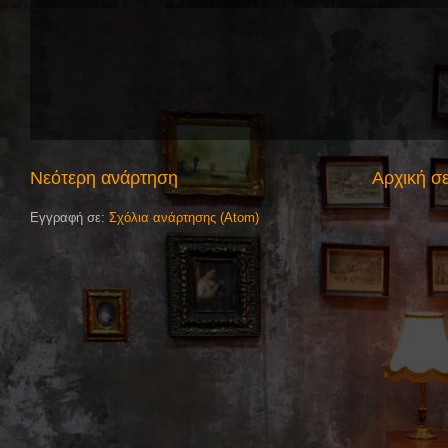
Νεότερη ανάρτηση
Αρχική σ
Εγγραφή σε:
Σχόλια ανάρτησης (Atom)