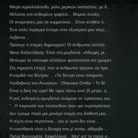
Μικρό αγριολούλουδο, μόλις μερικών εκατοστών, με δ...
Μέλισσα στο ανθισμένο τριφύλλι... Μύρισε άνοιξη...
Οι αναμνήσεις μας σε κομματάκια... Είναι αλήθεια ό...
Ένα πολύ περίεργο έντομο στον εξωτερικό μου τοίχο....
Λεβάντα ...
Πρόσεχε τι στιγμές δημιουργείς! Οι άνθρωποι αλλάζο...
Νίκος Καζαντζάκης: Είπα στη μυγδαλιά: «Αδερφή, μί...
Μετέωρα τα σύννεφα αλλάζουν φωτεινότητα και χρώματ...
Στη σημερινή εποχή, που οι άνθρωποι τρέχουν να προ...
Η καρδιά του δέντρου ... «Τα δέντρα είναι ποιήματα...
Λουδοβικος των Ανωγείων - Ottaviano Emilia ~ Το δέ...
Είναι η δική της ώρα! Με ύψος πάνω από 15 μέτρα, η...
Η ροζ ανθισμένη αμυγδαλιά ανάμεσα σε πράσινους και...
"...Η παρουσία των λουλουδιών ήταν μια συμπαράστασ...
Δεν έχουμε παρά μια μονάχα στιγμή στη διάθεσή μας....
Η τέχνη είναι περιπέτεια... και γι' αυτό δεν είναι...
Η ευαισθησία είναι η δύναμη που μ' αυτήν, αθόρυβα ...
Παλιά Βαλσαμάτα, Κεφαλλονιά... Μέσ' απ' το παλιό σ...