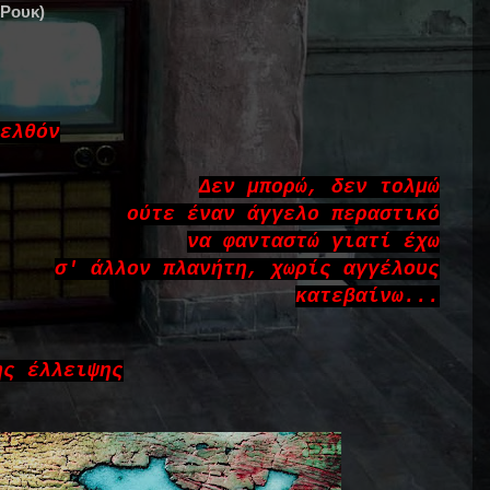
-Ρουκ)
ελθόν
Δεν μπορώ, δεν τολμώ
ούτε έναν άγγελο περαστικό
να φανταστώ γιατί έχω
σ' άλλον πλανήτη, χωρίς αγγέλους
κατεβαίνω...
ης έλλειψης