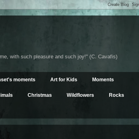
time, with such pleasure and such joy!" (C. Cavafis)
set's moments
Art for Kids
Moments
imals
Christmas
Wildflowers
Rocks