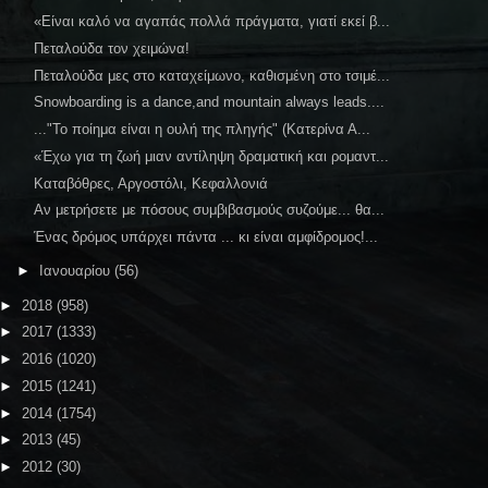
«Είναι καλό να αγαπάς πολλά πράγματα, γιατί εκεί β...
Πεταλούδα τον χειμώνα!
Πεταλούδα μες στο καταχείμωνο, καθισμένη στο τσιμέ...
Snowboarding is a dance,and mountain always leads....
..."Το ποίημα είναι η ουλή της πληγής" (Κατερίνα Α...
«Έχω για τη ζωή μιαν αντίληψη δραματική και ρομαντ...
Καταβόθρες, Αργοστόλι, Κεφαλλονιά
Αν μετρήσετε με πόσους συμβιβασμούς συζούμε... θα...
Ένας δρόμος υπάρχει πάντα ... κι είναι αμφίδρομος!...
►
Ιανουαρίου
(56)
►
2018
(958)
►
2017
(1333)
►
2016
(1020)
►
2015
(1241)
►
2014
(1754)
►
2013
(45)
►
2012
(30)