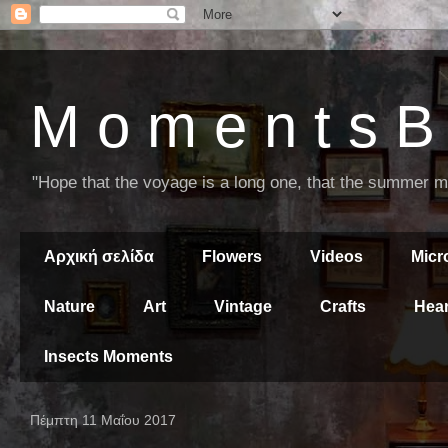
M o m e n t s B 
"Hope that the voyage is a long one, that the summer mor
Αρχική σελίδα
Flowers
Videos
Mic
Nature
Art
Vintage
Crafts
Hear
Insects Moments
Πέμπτη 11 Μαΐου 2017