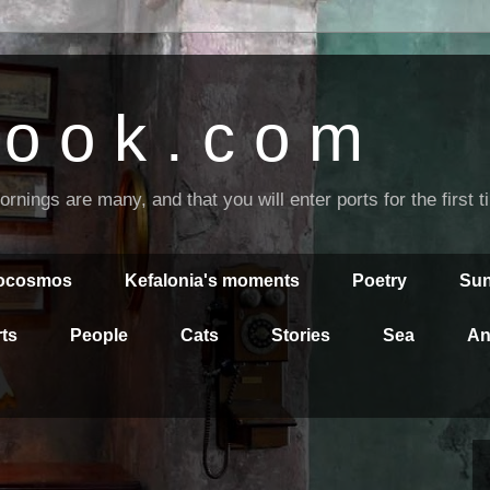
o o k . c o m
nings are many, and that you will enter ports for the first 
rocosmos
Kefalonia's moments
Poetry
Sun
ts
People
Cats
Stories
Sea
An