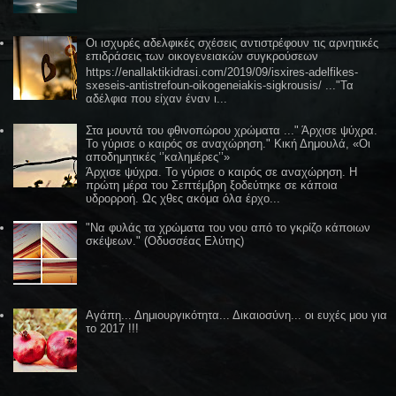
Οι ισχυρές αδελφικές σχέσεις αντιστρέφουν τις αρνητικές
επιδράσεις των οικογενειακών συγκρούσεων
https://enallaktikidrasi.com/2019/09/isxires-adelfikes-
sxeseis-antistrefoun-oikogeneiakis-sigkrousis/ ..."Τα
αδέλφια που είχαν έναν ι...
Στα μουντά του φθινοπώρου χρώματα ..." Άρχισε ψύχρα.
Το γύρισε ο καιρός σε αναχώρηση." Κική Δημουλά, «Οι
αποδημητικές ‘’καλημέρες’’»
Άρχισε ψύχρα. Το γύρισε ο καιρός σε αναχώρηση. Η
πρώτη μέρα του Σεπτέμβρη ξοδεύτηκε σε κάποια
υδρορροή. Ως χθες ακόμα όλα έρχο...
"Να φυλάς τα χρώματα του νου από το γκρίζο κάποιων
σκέψεων." (Οδυσσέας Ελύτης)
Αγάπη... Δημιουργικότητα... Δικαιοσύνη... οι ευχές μου για
το 2017 !!!