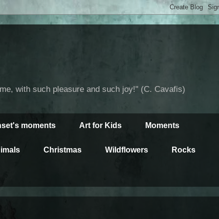
time, with such pleasure and such joy!" (C. Cavafis)
set's moments
Art for Kids
Moments
imals
Christmas
Wildflowers
Rocks