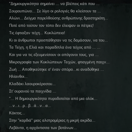
"Δημιουργικότητα σημαίνει ... να βλέπεις κάτι που ...
Σουρουπώνει... Σε λίγο οι ρολογιές θα κλείσουν τα ...
Αλώνι... Δείγμα παρελθούσης ανθρώπινης δραστηριότη...
Ποτέ από τούτον τον τόπο δεν έλειψαν οι πέτρες!
Τις έφτιαξαν τείχη... Κυκλώπεια!
Κι οι άνθρωποι προσπάθησαν να τις δαμάσουν, να του...
Τα Τείχη, η Ελιά και παραδίπλα ένα τείχος από ... ...
Και για να τις εξευμενίσουν οι απόγονοι τους, για ...
Μικρογραφία των Κυκλώπειων Τειχών, φτιαγμένη παιχν...
Ζωή ... Αποθηκεύτηκε σ' έναν σπόρο...κι αναδύθηκε ...
Ηλίανθοι...
Κλαδάκι λαουροκέρασου...
Στ' ουρανού τα παιχνίδια ...
"... Η δημιουργικότητα πυροδοτείται από μια ολόκ...
...ν...ι...ρ...β...ά...ν...α...
Κάκτος...
Στην "καρδιά" μιας αλστρομέριας η μικρή ακρίδα...
Λεβάντα, η αρχόντισσα των βοτάνων...