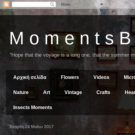
M o m e n t s B 
"Hope that the voyage is a long one, that the summer mor
Αρχική σελίδα
Flowers
Videos
Mic
Nature
Art
Vintage
Crafts
Hear
Insects Moments
Τετάρτη 24 Μαΐου 2017