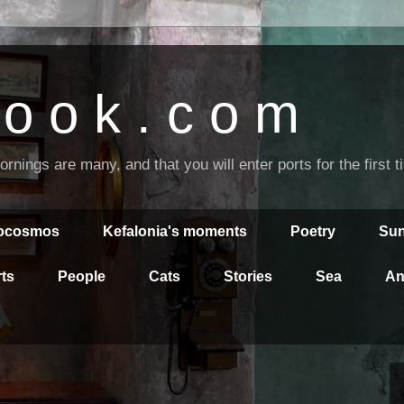
o o k . c o m
nings are many, and that you will enter ports for the first 
rocosmos
Kefalonia's moments
Poetry
Sun
ts
People
Cats
Stories
Sea
An