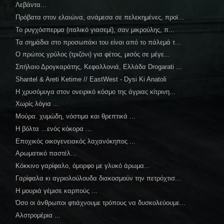
Λεβάντα...
Πρόβατα στον ελαιώνα, ανάμεσα σε πελεκημένες, προϊ...
Το ρυγχόσπερμα (ιταλικό γιασεμί), σαν μικρούλης, π...
Τα σημάδια στο προσωπάκι του είναι από το πάλεμά τ...
Ο πρώτος γρύλος (τριζόνι) για φέτος, μισός σε μέγε...
Σπήλαιο Δρογκαράτης, Κεφαλλονιά, Ελλάδα Drogarati ...
Shantel & Areti Ketime // EastWest - Dysi Ki Anatoli
Η χρυσόμυγα στον ονειρικό κόσμο της άγριας κίτρινη...
Χωρίς λόγια ...
Μούρα. χυμώδη, νόστιμα και θρεπτικά ...
Η βόλτα ...ενός κόκορα ...
Εποχικός οικογενειακός λαχανόκηπος ...
Αρωματικό παστέλ...
Κόκκινο γαρίφαλο, όμορφο με γλυκό άρωμα...
Γαρίφαλα κι αγριολούλουδα διακοσμούν την πετρόχτισ...
Η μουριά γέμισε καρπούς ...
Όσο οι άνθρωποι φτιάχνουμε τρόπους να δυσκολεύουμε...
Αλστρομέρια ...