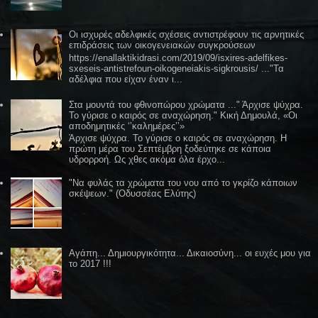
Οι ισχυρές αδελφικές σχέσεις αντιστρέφουν τις αρνητικές
επιδράσεις των οικογενειακών συγκρούσεων
https://enallaktikidrasi.com/2019/09/isxires-adelfikes-
sxeseis-antistrefoun-oikogeneiakis-sigkrousis/ ..."Τα
αδέλφια που είχαν έναν ι...
Στα μουντά του φθινοπώρου χρώματα ..." Άρχισε ψύχρα.
Το γύρισε ο καιρός σε αναχώρηση." Κική Δημουλά, «Οι
αποδημητικές ‘’καλημέρες’’»
Άρχισε ψύχρα. Το γύρισε ο καιρός σε αναχώρηση. Η
πρώτη μέρα του Σεπτέμβρη ξοδεύτηκε σε κάποια
υδρορροή. Ως χθες ακόμα όλα έρχο...
"Να φυλάς τα χρώματα του νου από το γκρίζο κάποιων
σκέψεων." (Οδυσσέας Ελύτης)
Αγάπη... Δημιουργικότητα... Δικαιοσύνη... οι ευχές μου για
το 2017 !!!