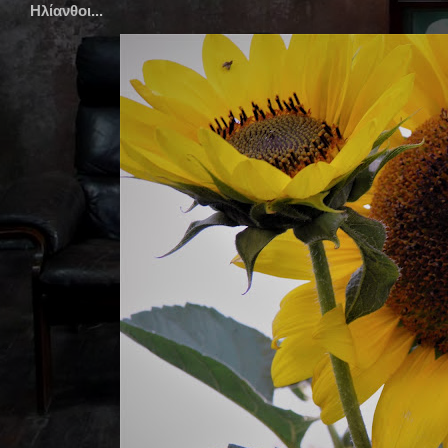
Ηλίανθοι...