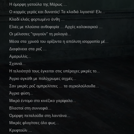
Η όμορφη γατούλα της Μάρως ...
Ο κορμός γερός και δυνατός! Τα κλαδιά λιγοστά! Ελι...
Κλαδί ελιάς φορτωμένο άνθη ...
Ελιές με πλούσια ανθοφορία ... Αρχές καλοκαιριού ...
Οι μέλισσες "τρυγούν" τη ρολογιά...
Μέσα στα χρυσά του ορίζοντα η απόλυτη ισορροπία μέ...
Διαφάνεια στα ροζ ...
Αμαρυλλίς...
Σχοινιά...
Η τελειότητά τους έγκειται στις υπέροχες μικρές το...
Άγριο αγκάθι με πολύχρωμες αιχμές...
Σαν μικρές ροζ ομπρελίτσες ... τα αγριολούλουδα...
Άγρια φύση...
Μικρό έντομο στο κινέζικο γαρίφαλο...
Βλαστοί στη συννεφιά...
Όμορφη πεταλούδα στη λαντάνα...
Μικρές φλογίτσες όλο φως...
Κρυφτούλι ...