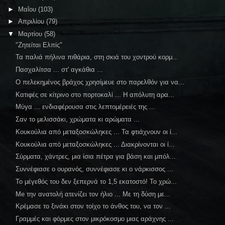
►
Μαΐου
(103)
►
Απριλίου
(79)
▼
Μαρτίου
(58)
"Ζητείται Ελπίς"
Τα παλιά πήλινα πιθάρια, στη σκιά του χοντρού κορμ...
Πασχαλίτσα ... στ' αγκάθια ...
Ο πελεκημένος βράχος χρησίμευε στο παρελθόν για να...
Κατιφές σε κίτρινο στο πορτοκαλί ... Η απόλυτη αρα...
Μύγα ... ενδιαφέρουσα στις λεπτομέρειές της ...
Σαν το μελισσάκι, χρώματα κι αρώματα ...
Κουκούλια από μεταξοσκώληκες ... Τα φτιάχνουν οι ί...
Κουκούλια από μεταξοσκώληκες ... Διακρίνονται οι ί...
Σύρματα, χάντρες, μια ίσια πέτρα για βάση και μπόλ...
Συννέφιασε ο ουρανός, συννέφιασε κι ο νάρκισσος ...
Το μέγεθός του δεν ξεπερνά το 1,5 εκατοστό! Το χρώ...
Me την ανατολή ατενίζει τον ήλιο ... Mε τη δύση με...
Κρέμασε το ξινάκι στον τοίχο το άνθος του, να τον ...
Γραμμές και φόρμες στον μικρόκοσμο μιας αράχνης ...