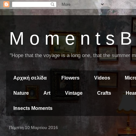
M o m e n t s B 
"Hope that the voyage is a long one, that the summer mor
Αρχική σελίδα
Flowers
Videos
Mic
Nature
Art
Vintage
Crafts
Hear
Insects Moments
Πέμπτη 10 Μαρτίου 2016