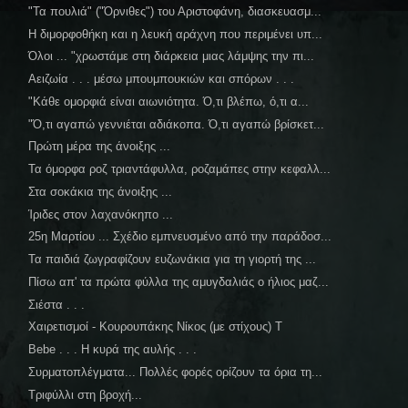
"Τα πουλιά" ("Όρνιθες") του Αριστοφάνη, διασκευασμ...
Η διμορφοθήκη και η λευκή αράχνη που περιμένει υπ...
Όλοι ... "χρωστάμε στη διάρκεια μιας λάμψης την πι...
Αειζωία . . . μέσω μπουμπουκιών και σπόρων . . .
"Κάθε ομορφιά είναι αιωνιότητα. Ό,τι βλέπω, ό,τι α...
"Ό,τι αγαπώ γεννιέται αδιάκοπα. Ό,τι αγαπώ βρίσκετ...
Πρώτη μέρα της άνοιξης ...
Τα όμορφα ροζ τριαντάφυλλα, ροζαμάπες στην κεφαλλ...
Στα σοκάκια της άνοιξης ...
Ίριδες στον λαχανόκηπο ...
25η Μαρτίου ... Σχέδιο εμπνευσμένο από την παράδοσ...
Τα παιδιά ζωγραφίζουν ευζωνάκια για τη γιορτή της ...
Πίσω απ' τα πρώτα φύλλα της αμυγδαλιάς ο ήλιος μαζ...
Σιέστα . . .
Χαιρετισμοί - Κουρουπάκης Νίκος (με στίχους) Τ
Bebe . . . Η κυρά της αυλής . . .
Συρματοπλέγματα... Πολλές φορές ορίζουν τα όρια τη...
Τριφύλλι στη βροχή...