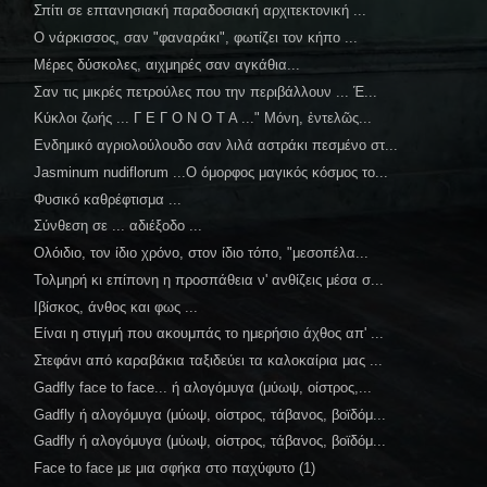
Σπίτι σε επτανησιακή παραδοσιακή αρχιτεκτονική ...
Ο νάρκισσος, σαν "φαναράκι", φωτίζει τον κήπο ...
Μέρες δύσκολες, αιχμηρές σαν αγκάθια...
Σαν τις μικρές πετρούλες που την περιβάλλουν ... Έ...
Κύκλοι ζωής ... Γ Ε Γ Ο Ν Ο Τ Α ..." Μόνη, ἐντελῶς...
Ενδημικό αγριολούλουδο σαν λιλά αστράκι πεσμένο στ...
Jasminum nudiflorum ...Ο όμορφος μαγικός κόσμος το...
Φυσικό καθρέφτισμα ...
Σύνθεση σε ... αδιέξοδο ...
Ολόιδιο, τον ίδιο χρόνο, στον ίδιο τόπο, "μεσοπέλα...
Τολμηρή κι επίπονη η προσπάθεια ν' ανθίζεις μέσα σ...
Ιβίσκος, άνθος και φως ...
Είναι η στιγμή που ακουμπάς το ημερήσιο άχθος απ' ...
Στεφάνι από καραβάκια ταξιδεύει τα καλοκαίρια μας ...
Gadfly face to face... ή αλογόμυγα (μύωψ, οίστρος,...
Gadfly ή αλογόμυγα (μύωψ, οίστρος, τάβανος, βοϊδόμ...
Gadfly ή αλογόμυγα (μύωψ, οίστρος, τάβανος, βοϊδόμ...
Face to face με μια σφήκα στο παχύφυτο (1)