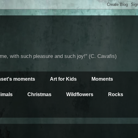
time, with such pleasure and such joy!" (C. Cavafis)
set's moments
Art for Kids
Moments
imals
Christmas
Wildflowers
Rocks