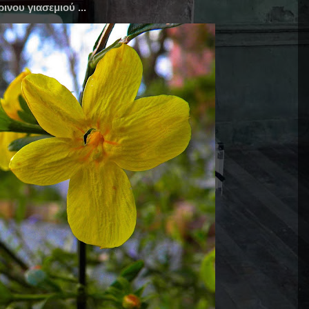
ινου γιασεμιού ...