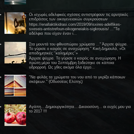
Οι ισχυρές αδελφικές σχέσεις αντιστρέφουν τις αρνητικές
επιδράσεις των οικογενειακών συγκρούσεων
https://enallaktikidrasi.com/2019/09/isxires-adelfikes-
sxeseis-antistrefoun-oikogeneiakis-sigkrousis/ ..."Τα
αδέλφια που είχαν έναν ι...
Στα μουντά του φθινοπώρου χρώματα ..." Άρχισε ψύχρα.
Το γύρισε ο καιρός σε αναχώρηση." Κική Δημουλά, «Οι
αποδημητικές ‘’καλημέρες’’»
Άρχισε ψύχρα. Το γύρισε ο καιρός σε αναχώρηση. Η
πρώτη μέρα του Σεπτέμβρη ξοδεύτηκε σε κάποια
υδρορροή. Ως χθες ακόμα όλα έρχο...
"Να φυλάς τα χρώματα του νου από το γκρίζο κάποιων
σκέψεων." (Οδυσσέας Ελύτης)
Αγάπη... Δημιουργικότητα... Δικαιοσύνη... οι ευχές μου για
το 2017 !!!