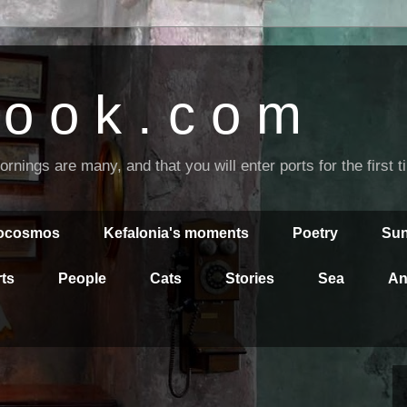
o o k . c o m
nings are many, and that you will enter ports for the first 
rocosmos
Kefalonia's moments
Poetry
Sun
ts
People
Cats
Stories
Sea
An