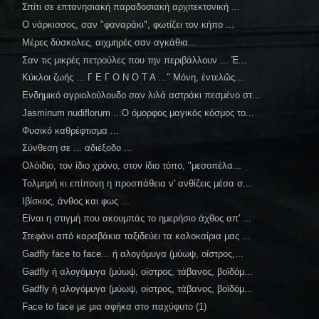
Σπίτι σε επτανησιακή παραδοσιακή αρχιτεκτονική ...
Ο νάρκισσος, σαν "φαναράκι", φωτίζει τον κήπο ...
Μέρες δύσκολες, αιχμηρές σαν αγκάθια...
Σαν τις μικρές πετρούλες που την περιβάλλουν ... Έ...
Κύκλοι ζωής ... Γ Ε Γ Ο Ν Ο Τ Α ..." Μόνη, ἐντελῶς...
Ενδημικό αγριολούλουδο σαν λιλά αστράκι πεσμένο στ...
Jasminum nudiflorum ...Ο όμορφος μαγικός κόσμος το...
Φυσικό καθρέφτισμα ...
Σύνθεση σε ... αδιέξοδο ...
Ολόιδιο, τον ίδιο χρόνο, στον ίδιο τόπο, "μεσοπέλα...
Τολμηρή κι επίπονη η προσπάθεια ν' ανθίζεις μέσα σ...
Ιβίσκος, άνθος και φως ...
Είναι η στιγμή που ακουμπάς το ημερήσιο άχθος απ' ...
Στεφάνι από καραβάκια ταξιδεύει τα καλοκαίρια μας ...
Gadfly face to face... ή αλογόμυγα (μύωψ, οίστρος,...
Gadfly ή αλογόμυγα (μύωψ, οίστρος, τάβανος, βοϊδόμ...
Gadfly ή αλογόμυγα (μύωψ, οίστρος, τάβανος, βοϊδόμ...
Face to face με μια σφήκα στο παχύφυτο (1)