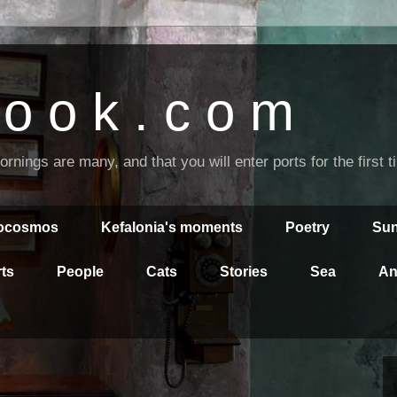
o o k . c o m
nings are many, and that you will enter ports for the first 
rocosmos
Kefalonia's moments
Poetry
Sun
ts
People
Cats
Stories
Sea
An