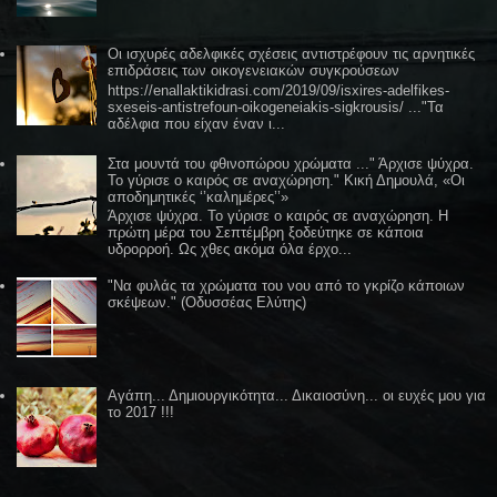
Οι ισχυρές αδελφικές σχέσεις αντιστρέφουν τις αρνητικές
επιδράσεις των οικογενειακών συγκρούσεων
https://enallaktikidrasi.com/2019/09/isxires-adelfikes-
sxeseis-antistrefoun-oikogeneiakis-sigkrousis/ ..."Τα
αδέλφια που είχαν έναν ι...
Στα μουντά του φθινοπώρου χρώματα ..." Άρχισε ψύχρα.
Το γύρισε ο καιρός σε αναχώρηση." Κική Δημουλά, «Οι
αποδημητικές ‘’καλημέρες’’»
Άρχισε ψύχρα. Το γύρισε ο καιρός σε αναχώρηση. Η
πρώτη μέρα του Σεπτέμβρη ξοδεύτηκε σε κάποια
υδρορροή. Ως χθες ακόμα όλα έρχο...
"Να φυλάς τα χρώματα του νου από το γκρίζο κάποιων
σκέψεων." (Οδυσσέας Ελύτης)
Αγάπη... Δημιουργικότητα... Δικαιοσύνη... οι ευχές μου για
το 2017 !!!