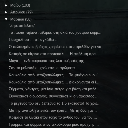
►
Μαΐου
(103)
►
Απριλίου
(79)
▼
Μαρτίου
(58)
"Ζητείται Ελπίς"
Τα παλιά πήλινα πιθάρια, στη σκιά του χοντρού κορμ...
Πασχαλίτσα ... στ' αγκάθια ...
Ο πελεκημένος βράχος χρησίμευε στο παρελθόν για να...
Κατιφές σε κίτρινο στο πορτοκαλί ... Η απόλυτη αρα...
Μύγα ... ενδιαφέρουσα στις λεπτομέρειές της ...
Σαν το μελισσάκι, χρώματα κι αρώματα ...
Κουκούλια από μεταξοσκώληκες ... Τα φτιάχνουν οι ί...
Κουκούλια από μεταξοσκώληκες ... Διακρίνονται οι ί...
Σύρματα, χάντρες, μια ίσια πέτρα για βάση και μπόλ...
Συννέφιασε ο ουρανός, συννέφιασε κι ο νάρκισσος ...
Το μέγεθός του δεν ξεπερνά το 1,5 εκατοστό! Το χρώ...
Me την ανατολή ατενίζει τον ήλιο ... Mε τη δύση με...
Κρέμασε το ξινάκι στον τοίχο το άνθος του, να τον ...
Γραμμές και φόρμες στον μικρόκοσμο μιας αράχνης ...