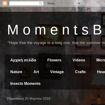
M o m e n t s B 
"Hope that the voyage is a long one, that the summer mor
Αρχική σελίδα
Flowers
Videos
Mic
Nature
Art
Vintage
Crafts
Hear
Insects Moments
Παρασκευή 25 Μαρτίου 2016