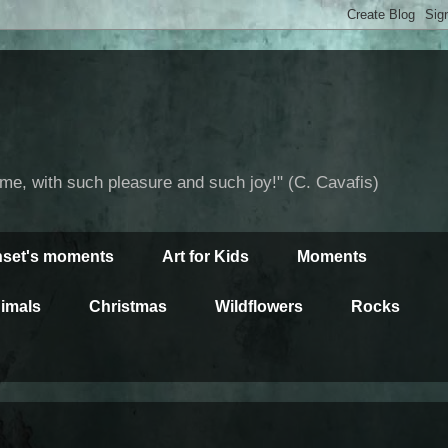
time, with such pleasure and such joy!" (C. Cavafis)
set's moments
Art for Kids
Moments
imals
Christmas
Wildflowers
Rocks