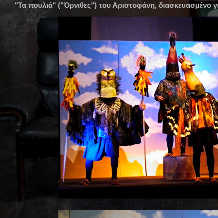
"Τα πουλιά" ("Όρνιθες") του Αριστοφάνη, διασκευασμένο γι