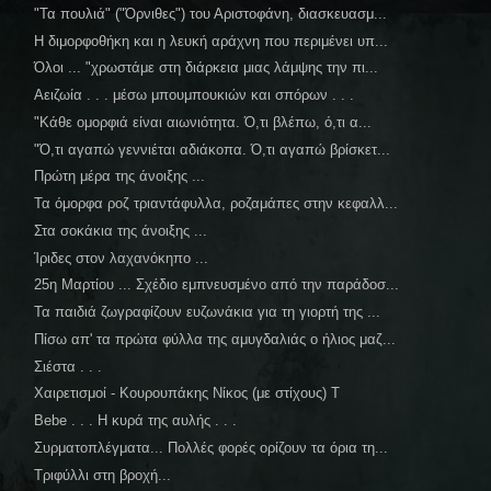
"Τα πουλιά" ("Όρνιθες") του Αριστοφάνη, διασκευασμ...
Η διμορφοθήκη και η λευκή αράχνη που περιμένει υπ...
Όλοι ... "χρωστάμε στη διάρκεια μιας λάμψης την πι...
Αειζωία . . . μέσω μπουμπουκιών και σπόρων . . .
"Κάθε ομορφιά είναι αιωνιότητα. Ό,τι βλέπω, ό,τι α...
"Ό,τι αγαπώ γεννιέται αδιάκοπα. Ό,τι αγαπώ βρίσκετ...
Πρώτη μέρα της άνοιξης ...
Τα όμορφα ροζ τριαντάφυλλα, ροζαμάπες στην κεφαλλ...
Στα σοκάκια της άνοιξης ...
Ίριδες στον λαχανόκηπο ...
25η Μαρτίου ... Σχέδιο εμπνευσμένο από την παράδοσ...
Τα παιδιά ζωγραφίζουν ευζωνάκια για τη γιορτή της ...
Πίσω απ' τα πρώτα φύλλα της αμυγδαλιάς ο ήλιος μαζ...
Σιέστα . . .
Χαιρετισμοί - Κουρουπάκης Νίκος (με στίχους) Τ
Bebe . . . Η κυρά της αυλής . . .
Συρματοπλέγματα... Πολλές φορές ορίζουν τα όρια τη...
Τριφύλλι στη βροχή...