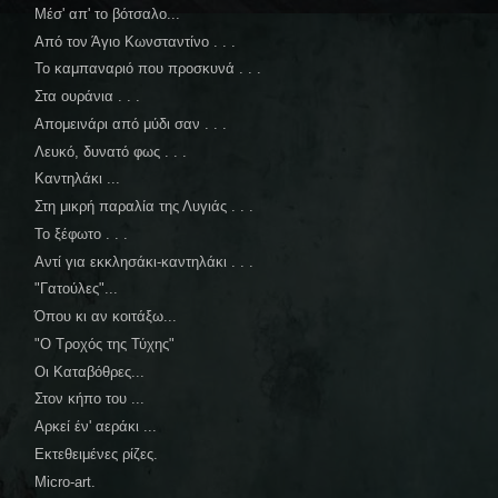
Μέσ' απ' το βότσαλο...
Από τον Άγιο Κωνσταντίνο . . .
Το καμπαναριό που προσκυνά . . .
Στα ουράνια . . .
Απομεινάρι από μύδι σαν . . .
Λευκό, δυνατό φως . . .
Καντηλάκι ...
Στη μικρή παραλία της Λυγιάς . . .
Το ξέφωτο . . .
Αντί για εκκλησάκι-καντηλάκι . . .
"Γατούλες"...
Όπου κι αν κοιτάξω...
"Ο Τροχός της Τύχης"
Οι Καταβόθρες...
Στον κήπο του ...
Αρκεί έν' αεράκι ...
Εκτεθειμένες ρίζες.
Micro-art.