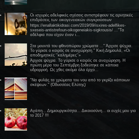
Οι ισχυρές αδελφικές σχέσεις αντιστρέφουν τις αρνητικές
επιδράσεις των οικογενειακών συγκρούσεων
https://enallaktikidrasi.com/2019/09/isxires-adelfikes-
sxeseis-antistrefoun-oikogeneiakis-sigkrousis/ ..."Τα
αδέλφια που είχαν έναν ι...
Στα μουντά του φθινοπώρου χρώματα ..." Άρχισε ψύχρα.
Το γύρισε ο καιρός σε αναχώρηση." Κική Δημουλά, «Οι
αποδημητικές ‘’καλημέρες’’»
Άρχισε ψύχρα. Το γύρισε ο καιρός σε αναχώρηση. Η
πρώτη μέρα του Σεπτέμβρη ξοδεύτηκε σε κάποια
υδρορροή. Ως χθες ακόμα όλα έρχο...
"Να φυλάς τα χρώματα του νου από το γκρίζο κάποιων
σκέψεων." (Οδυσσέας Ελύτης)
Αγάπη... Δημιουργικότητα... Δικαιοσύνη... οι ευχές μου για
το 2017 !!!