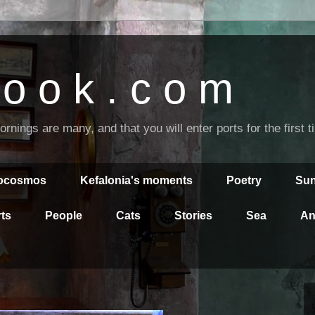
o o k . c o m
nings are many, and that you will enter ports for the first 
rocosmos
Kefalonia's moments
Poetry
Sun
ts
People
Cats
Stories
Sea
An