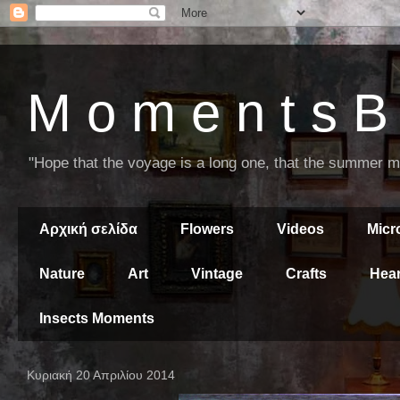
M o m e n t s B 
"Hope that the voyage is a long one, that the summer mor
Αρχική σελίδα
Flowers
Videos
Mic
Nature
Art
Vintage
Crafts
Hear
Insects Moments
Κυριακή 20 Απριλίου 2014