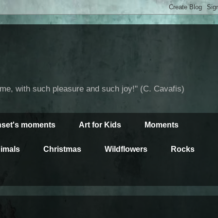
time, with such pleasure and such joy!" (C. Cavafis)
set's moments
Art for Kids
Moments
imals
Christmas
Wildflowers
Rocks