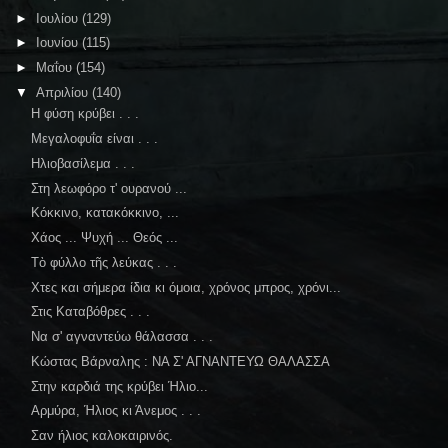
►
Ιουλίου
(129)
►
Ιουνίου
(115)
►
Μαΐου
(154)
▼
Απριλίου
(140)
Η φύση κρύβει . . .
Μεγαλοφυΐα είναι . . .
Ηλιοβασίλεμα . . .
Στη λεωφόρο τ' ουρανού ...
Κόκκινο, κατακόκκινο, ...
Χάος ... Ψυχή ... Θεός ...
Τὸ φύλλο τῆς λεύκας . . .
Χτες και σήμερα ίδια κι όμοια, χρόνος μπρος, χρόνι...
Στις Καταβόθρες . . .
Να σ' αγναντεύω θάλασσα . . .
Κώστας Βάρναλης : ΝΑ Σ' ΑΓΝΑΝΤΕΥΩ ΘΑΛΑΣΣΑ
Στην καρδιά της κρύβει Ήλιο...
Αρμύρα, Ήλιος κι Άνεμος . . .
Σαν ήλιος καλοκαιρινός.