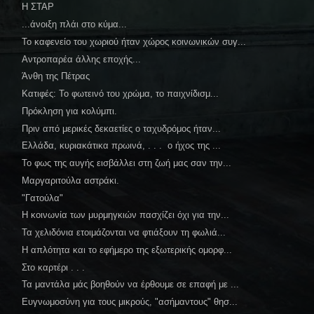
Η ΣΤΑΡ
...άνοιξη πλάι στο κύμα...
Το καφενείο του χωριού ήταν χώρος κοινωνικών συγ...
Αντροπαρέα άλλης εποχής...
Άνθη της Πέτρας
Κατιφές: Το φωτεινό του χρώμα, το παιχνίδισμ...
Πρόκληση για κολύμπι.
Πριν από μερικές δεκαετίες ο ταχυδρόμος ήταν...
Ελλάδα, κυριακάτικα πρωινά, . . . ο ήχος της ...
Το φως της αυγής εισβάλλει στη ζωή μας σαν την...
Μαργαριτούλα αστράκι.
"Γατούλα"
Η κοινωνία των μυρμηγκιών πασχίζει όχι για την...
Τα χελιδόνια ετοιμάζονται να φτιάξουν τη φωλιά...
Η απλότητα και το εφήμερο της εξωτερικής ομορφ...
Στο καρτέρι . . .
Τα μαντάλα μάς βοηθούν να έρθουμε σε επαφή με ...
Ευγνωμοσύνη για τους μικρούς, "ασήμαντους" θησ...