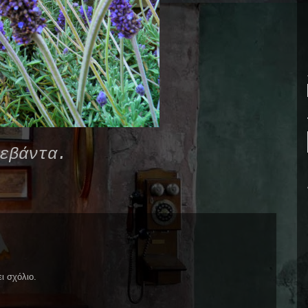
εβάντα.
ι σχόλιο.