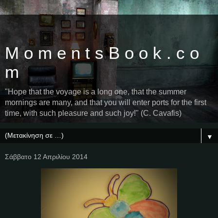
M o m e n t s B o o k . c o
m
"Hope that the voyage is a long one, that the summer
mornings are many, and that you will enter ports for the first
time, with such pleasure and such joy!" (C. Cavafis)
▼
Σάββατο 12 Απριλίου 2014