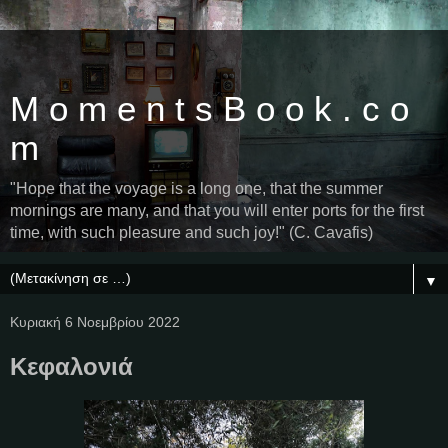
M o m e n t s B o o k . c o
m
"Hope that the voyage is a long one, that the summer
mornings are many, and that you will enter ports for the first
time, with such pleasure and such joy!" (C. Cavafis)
▼
Κυριακή 6 Νοεμβρίου 2022
Κεφαλονιά