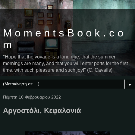
M o m e n t s B o o k . c o
m
"Hope that the voyage is a long one, that the summer
mornings are many, and that you will enter ports for the first
time, with such pleasure and such joy!" (C. Cavafis)
▼
Πέμπτη 10 Φεβρουαρίου 2022
Αργοστόλι, Κεφαλονιά