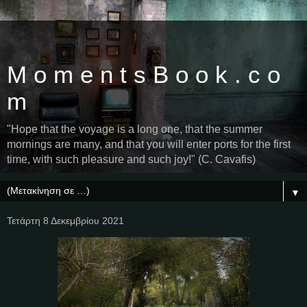
M o m e n t s B o o k . c o
m
"Hope that the voyage is a long one, that the summer
mornings are many, and that you will enter ports for the first
time, with such pleasure and such joy!" (C. Cavafis)
▼
Τετάρτη 8 Δεκεμβρίου 2021