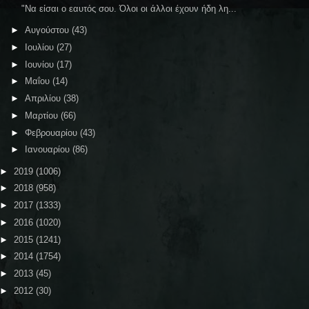
"Να είσαι ο εαυτός σου. Όλοι οι άλλοι έχουν ήδη λη...
►
Αυγούστου
(43)
►
Ιουλίου
(27)
►
Ιουνίου
(17)
►
Μαΐου
(14)
►
Απριλίου
(38)
►
Μαρτίου
(66)
►
Φεβρουαρίου
(43)
►
Ιανουαρίου
(86)
►
2019
(1006)
►
2018
(958)
►
2017
(1333)
►
2016
(1020)
►
2015
(1241)
►
2014
(1754)
►
2013
(45)
►
2012
(30)