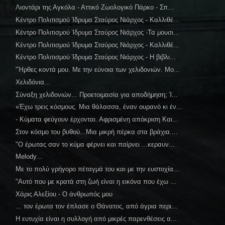
Λιοντάρι της Αγκόλα - Αττικό Ζωολογικό Πάρκο - Σπ...
Κέντρο Πολιτισμού Ίδρυμα Σταύρος Νιάρχος - Καλλιθέ...
Κέντρο Πολιτισμού Ίδρυμα Σταύρος Νιάρχος -Τα μουσι...
Κέντρο Πολιτισμού Ίδρυμα Σταύρος Νιάρχος - Καλλιθέ...
Κέντρο Πολιτισμού Ίδρυμα Σταύρος Νιάρχος - Η βιβλι...
"Ήρθες κοντά μου. Με την εύνοια των χελιδονιών. Μο...
Χελιδόνια...
Σύναξη χελιδονιών... Προετοιμασία για αποδήμηση; Ί...
«Έχω τρεις κόσμους. Μια θάλασσα, έναν ουρανό κι έν...
- Κύματα φεύγουν έρχονται. Αφρισμένη απόκριση Και...
Στον κόσμο του βυθού...Μια μικρή πέρκα στα βράχια....
"Ο έρωτας σαν το κύμα φέρνει και παίρνει ...κεραυν...
Melody...
Με το πολύ γρήγορο πέταγμά του και με την ευστοχία...
"Αυτό που με κρατά στη ζωή είναι η εικόνα που έχω ...
Χάρις Αλεξίου - Ο άνθρωπός μου
... τον έρωτα τον έπλασε ο Θάνατος, από άγρια περι...
Η ευτυχία είναι η συλλογή από μικρές παρενθέσεις α...