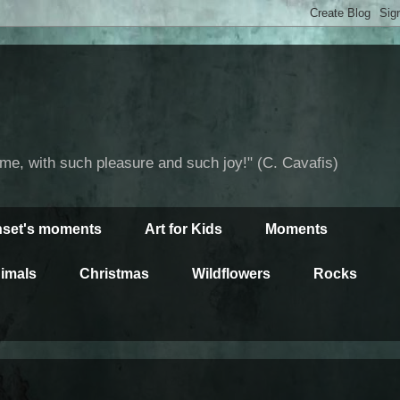
time, with such pleasure and such joy!" (C. Cavafis)
set's moments
Art for Kids
Moments
imals
Christmas
Wildflowers
Rocks