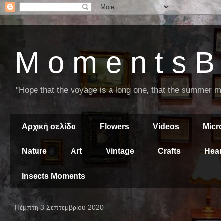
M o m e n t s B 
"Hope that the voyage is a long one, that the summer mor
Αρχική σελίδα
Flowers
Videos
Mic
Nature
Art
Vintage
Crafts
Hear
Insects Moments
Πέμπτη 3 Σεπτεμβρίου 2020