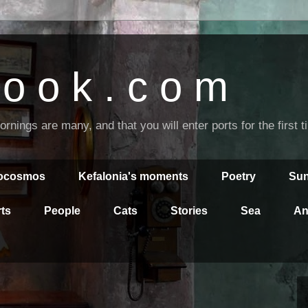
o o k . c o m
nings are many, and that you will enter ports for the first 
rocosmos
Kefalonia's moments
Poetry
Sun
ts
People
Cats
Stories
Sea
An