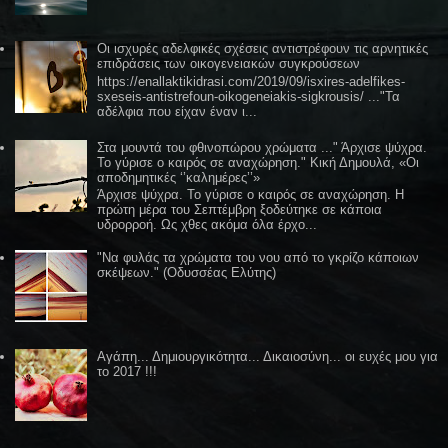
Οι ισχυρές αδελφικές σχέσεις αντιστρέφουν τις αρνητικές
επιδράσεις των οικογενειακών συγκρούσεων
https://enallaktikidrasi.com/2019/09/isxires-adelfikes-
sxeseis-antistrefoun-oikogeneiakis-sigkrousis/ ..."Τα
αδέλφια που είχαν έναν ι...
Στα μουντά του φθινοπώρου χρώματα ..." Άρχισε ψύχρα.
Το γύρισε ο καιρός σε αναχώρηση." Κική Δημουλά, «Οι
αποδημητικές ‘’καλημέρες’’»
Άρχισε ψύχρα. Το γύρισε ο καιρός σε αναχώρηση. Η
πρώτη μέρα του Σεπτέμβρη ξοδεύτηκε σε κάποια
υδρορροή. Ως χθες ακόμα όλα έρχο...
"Να φυλάς τα χρώματα του νου από το γκρίζο κάποιων
σκέψεων." (Οδυσσέας Ελύτης)
Αγάπη... Δημιουργικότητα... Δικαιοσύνη... οι ευχές μου για
το 2017 !!!