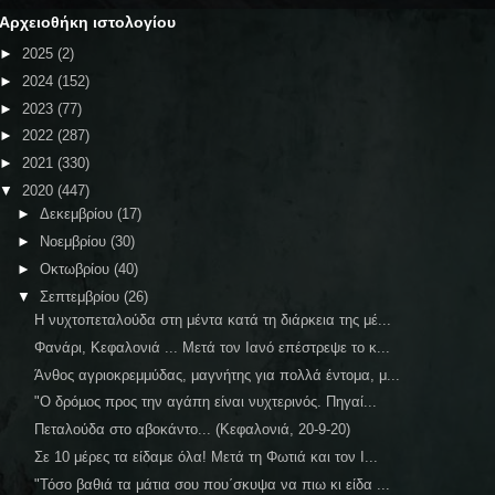
Αρχειοθήκη ιστολογίου
►
2025
(2)
►
2024
(152)
►
2023
(77)
►
2022
(287)
►
2021
(330)
▼
2020
(447)
►
Δεκεμβρίου
(17)
►
Νοεμβρίου
(30)
►
Οκτωβρίου
(40)
▼
Σεπτεμβρίου
(26)
Η νυχτοπεταλούδα στη μέντα κατά τη διάρκεια της μέ...
Φανάρι, Κεφαλονιά ... Μετά τον Ιανό επέστρεψε το κ...
Άνθος αγριοκρεμμύδας, μαγνήτης για πολλά έντομα, μ...
"Ο δρόµος προς την αγάπη είναι νυχτερινός. Πηγαί...
Πεταλούδα στο αβοκάντο... (Κεφαλονιά, 20-9-20)
Σε 10 μέρες τα είδαμε όλα! Μετά τη Φωτιά και τον Ι...
"Τόσο βαθιά τα μάτια σου που΄σκυψα να πιω κι είδα ...