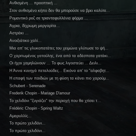
Ανθισμένη ... προοπτική ...
Στον ανθισμένο κήπο δεν θα μπορούσε να βρει καλύτε...
Ρομαντικό ροζ σε τριανταφυλλένια φόρμα ...
Άγρια, δίχρωμη μαργαρίτα...
Αστράκι ...
Ανοιξιάτικο χαλί...
Μια απ' τις γλυκοπατάτες του χειμώνα γλύτωσε το ψή...
Ο χαριτωμένος γατούλης, ένα από τα αδέσποτα γατάκι...
Οι ήχοι χαμηλώνουν ... Το φως λιγοστεύει ... Δειλι...
Η Άννα κυνηγά πεταλούδες... Εικόνα απ' το "αλφαβητ...
Η επαφή των παιδιών με τη φύση τα κάνει πιο χαρούμ...
Schubert - Serenade
Frederik Chopin - Mariage D'amour
Το χελιδόνι "ζυγιάζει" την περιοχή που θα χτίσει τ...
Frédéric Chopin - Spring Waltz
Αμαρυλλίς...
Το πρώτο χελιδόνι...
Το πρώτο χελιδόνι...