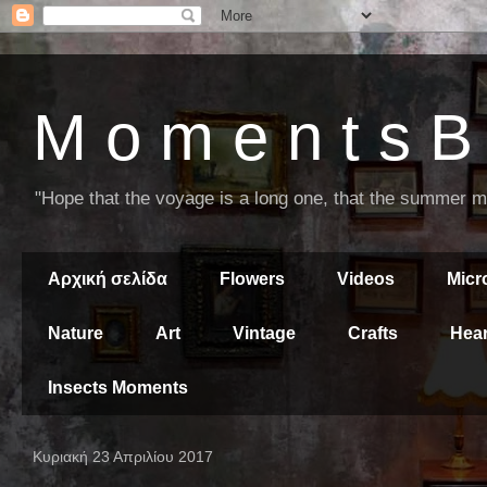
M o m e n t s B 
"Hope that the voyage is a long one, that the summer mor
Αρχική σελίδα
Flowers
Videos
Mic
Nature
Art
Vintage
Crafts
Hear
Insects Moments
Κυριακή 23 Απριλίου 2017