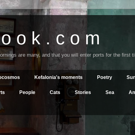
o o k . c o m
nings are many, and that you will enter ports for the first 
rocosmos
Kefalonia's moments
Poetry
Sun
ts
People
Cats
Stories
Sea
An