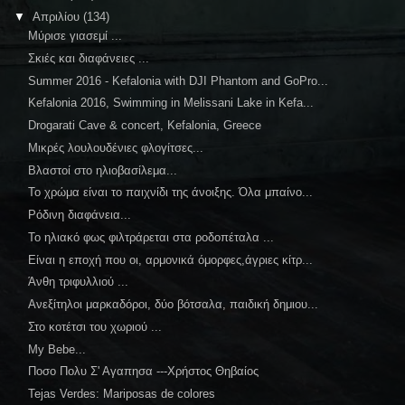
▼
Απριλίου
(134)
Μύρισε γιασεμί ...
Σκιές και διαφάνειες ...
Summer 2016 - Kefalonia with DJI Phantom and GoPro...
Kefalonia 2016, Swimming in Melissani Lake in Kefa...
Drogarati Cave & concert, Kefalonia, Greece
Μικρές λουλουδένιες φλογίτσες...
Βλαστοί στο ηλιοβασίλεμα...
Το χρώμα είναι το παιχνίδι της άνοιξης. Όλα μπαίνο...
Ρόδινη διαφάνεια...
Το ηλιακό φως φιλτράρεται στα ροδοπέταλα ...
Είναι η εποχή που οι, αρμονικά όμορφες,άγριες κίτρ...
Άνθη τριφυλλιού ...
Ανεξίτηλοι μαρκαδόροι, δύο βότσαλα, παιδική δημιου...
Στο κοτέτσι του χωριού ...
My Bebe...
Ποσο Πολυ Σ' Αγαπησα ---Χρήστος Θηβαίος
Tejas Verdes: Mariposas de colores