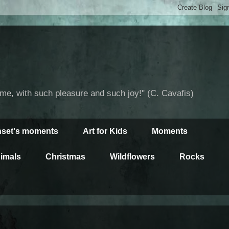
time, with such pleasure and such joy!" (C. Cavafis)
set's moments
Art for Kids
Moments
imals
Christmas
Wildflowers
Rocks