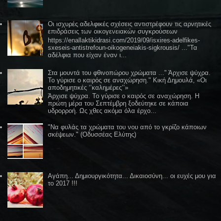
Οι ισχυρές αδελφικές σχέσεις αντιστρέφουν τις αρνητικές
επιδράσεις των οικογενειακών συγκρούσεων
https://enallaktikidrasi.com/2019/09/isxires-adelfikes-
sxeseis-antistrefoun-oikogeneiakis-sigkrousis/ ..."Τα
αδέλφια που είχαν έναν ι...
Στα μουντά του φθινοπώρου χρώματα ..." Άρχισε ψύχρα.
Το γύρισε ο καιρός σε αναχώρηση." Κική Δημουλά, «Οι
αποδημητικές ‘’καλημέρες’’»
Άρχισε ψύχρα. Το γύρισε ο καιρός σε αναχώρηση. Η
πρώτη μέρα του Σεπτέμβρη ξοδεύτηκε σε κάποια
υδρορροή. Ως χθες ακόμα όλα έρχο...
"Να φυλάς τα χρώματα του νου από το γκρίζο κάποιων
σκέψεων." (Οδυσσέας Ελύτης)
Αγάπη... Δημιουργικότητα... Δικαιοσύνη... οι ευχές μου για
το 2017 !!!