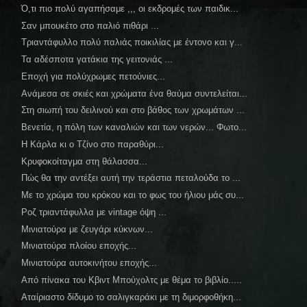
Ό,τι πιο πολύ αγαπήσαμε ,,, οι εκδρομές των παιδικ...
Σαν μπουκέτο στο παλιό πιθάρι ...
Τριαντάφυλλο πολύ παλιάς ποικιλίας με έντονο και γ...
Τα αδέσποτα γατάκια της γειτονιάς ...
Εποχή για πολύχρωμες πετούνιες...
Ανάμεσα σε σκιές και χρώματα ένα θαύμα συντελείται...
Στη σιωπή του δειλινού και στο βάθος των χρωμάτων ...
Βενετία, η πόλη των καναλιών και των νερών... Φωτο...
Η Κάρλα κι ο Τζίνο στο παραθύρι...
Κρυφοκοίταγμα στη θάλασσα...
Πώς θα την αντέξει αυτή την τεράστια πεταλούδα το ...
Με το χρώμα του κρόκου και το φως του ήλιου μάς συ...
Ροζ τριαντάφυλλα με vintage όψη ...
Μινιατούρα με ζευγάρι κύκνων...
Μινιατούρα πλοίου εποχής...
Μινιατούρα αυτοκινήτου εποχής...
Από πίνακα του Κβιντ Μπούχολτς με θέμα το βιβλίο.....
Αταίριαστο δίδυμο το σαλιγκαράκι με τη διμορφοθήκη...