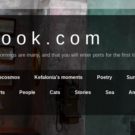
o o k . c o m
nings are many, and that you will enter ports for the first 
rocosmos
Kefalonia's moments
Poetry
Sun
ts
People
Cats
Stories
Sea
An