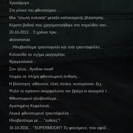
Χρυσόμυγα ...
Στη γλύκα του φθινοπώρου ...
Μια "πλωτή πολιτεία" μεταξύ καλοκαιρινής βλάστησης...
Κέρατο βοδιού που χρησιμοποιήθηκε στο παρελθόν σαν...
20-10-2013... 3 χρόνια πριν...
alstromerias
...Ηλιοβασίλεμα τριανταφυλλί και τσάι τριαντάφυλλο...
Κολοκύθα σε σχήμα μαργαρίτας
Φραγκοσυκιά...
Σαν ήλιος...#yellow rose#
Ιπομέα σε πλήρη φθινοπωρινή άνθηση...
Η βλάστηση -αθάνατοι, ελιές πεύκα, κυπαρίσσια- ξεχ...
Ψηλά το πράσινο σκαρφαλώνει τον βράχο κι ακουμπά τ...
Φθινοπωρινό ηλιοβασίλεμα...
Αγαπημένη Κεφαλονιά...
Λευκά φθινοπωρινά τριαντάφυλλα ...
Ηλιοβασίλεμα με ... "ευθείες"!
16-10-2016... "SUPERMOON"! Το φαινόμενο, που οφείλ...