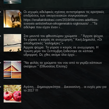
Οι ισχυρές αδελφικές σχέσεις αντιστρέφουν τις αρνητικές
επιδράσεις των οικογενειακών συγκρούσεων
https://enallaktikidrasi.com/2019/09/isxires-adelfikes-
sxeseis-antistrefoun-oikogeneiakis-sigkrousis/ ..."Τα
αδέλφια που είχαν έναν ι...
Στα μουντά του φθινοπώρου χρώματα ..." Άρχισε ψύχρα.
Το γύρισε ο καιρός σε αναχώρηση." Κική Δημουλά, «Οι
αποδημητικές ‘’καλημέρες’’»
Άρχισε ψύχρα. Το γύρισε ο καιρός σε αναχώρηση. Η
πρώτη μέρα του Σεπτέμβρη ξοδεύτηκε σε κάποια
υδρορροή. Ως χθες ακόμα όλα έρχο...
"Να φυλάς τα χρώματα του νου από το γκρίζο κάποιων
σκέψεων." (Οδυσσέας Ελύτης)
Αγάπη... Δημιουργικότητα... Δικαιοσύνη... οι ευχές μου για
το 2017 !!!