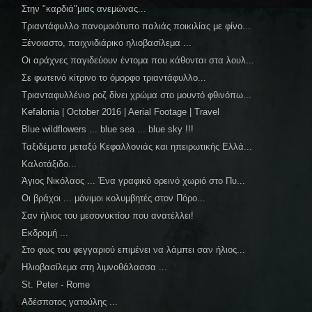
Στην "καρδιά"μιας ανεμώνας...
Τριαντάφυλλο πανομοιότυπο παλιάς ποικιλίας με φίνο...
Ξένοιαστο, παιχνιδιάρικο ηλιοβασίλεμα ...
Οι αράχνες παγιδεύουν έντομα που κάθονται στα λουλ...
Σε φωτεινό κίτρινο το όμορφο τριαντάφυλλο...
Τριανταφυλλένιο ροζ δίνει χρώμα στο μουντό φθινόπω...
Kefalonia | October 2016 | Aerial Footage | Travel
Blue wildflowers ... blue sea ... blue sky !!!
Ταξιδέματα μεταξύ Κεφαλλονιάς και ηπειρωτικής Ελλά...
Καλοτάξιδο...
Άγιος Νικόλαος ... Ένα γραφικό ορεινό χωριό στο Πυ...
Οι βράχοι ... μόνιμοι κολυμβητές στον Πόρο...
Σαν ήλιος του μεσονυκτίου που ανατέλλει!
Εκδρομή ...
Στο φως του φεγγαριού επιμένει να λάμπει σαν ήλιος...
Ηλιοβασίλεμα στη λιμνοθάλασσα ...
St. Peter - Rome
Αδέσποτος γατούλης ...