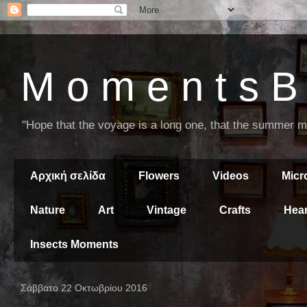
M o m e n t s B 
"Hope that the voyage is a long one, that the summer mor
Αρχική σελίδα
Flowers
Videos
Mic
Nature
Art
Vintage
Crafts
Hear
Insects Moments
Σάββατο 22 Οκτωβρίου 2016