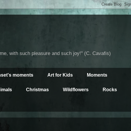
time, with such pleasure and such joy!" (C. Cavafis)
set's moments
Art for Kids
Moments
imals
Christmas
Wildflowers
Rocks