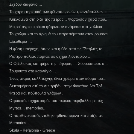
Σχεδόν διάφανο ...
Το χαρακτηριστικό των φθινοπωρινών τριαντάφυλλων ε...
Κυκλάμινα στη ρίζα της πέτρας... Φόρτωσαν χαρά που...
Μικροί άγριοι κρόκοι φύτρωσαν ανάμεσα στα χαλίκια ...
Το χρώμα και το άρωμά του παραπέμπουν στον ρομαντι...
Ελευθερία ...
Η φύση υπέροχη, όπως και η θέα από τις "Σπηλιές το...
Ρόπτρο παλιάς πόρτας σε σχήμα λιονταριού ...
Ο Οβελίσκος και τμήμα της Γέφυρας ... Σουρούπωσε σ...
Σούρουπο στο καρνάγιο . . .
Ένας μικρός καλλιτέχνης δίνει χρώμα στον κόσμο του...
Λεπτομέρεια απ' το συντριβάνι στην Φοντάνα Ντι Τρέ...
Φτερά και πούπουλα γλάρων .
Ο φυσικός σχηματισμός του πεύκου περιβάλλει με τέχ...
Myrtos... memories...
Ο παρθενοκισσός ντύθηκε φθινοπωρινά και παίζει με ...
Memories...
Skala - Kefalonia - Greece