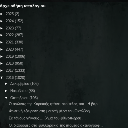
Αρχειοθήκη ιστολογίου
►
2025
(2)
►
2024
(152)
►
2023
(77)
►
2022
(287)
►
2021
(330)
►
2020
(447)
►
2019
(1006)
►
2018
(958)
►
2017
(1333)
▼
2016
(1020)
►
Δεκεμβρίου
(106)
►
Νοεμβρίου
(88)
▼
Οκτωβρίου
(106)
Ο αγώνας της Κυριακής φτάνει στο τέλος του . Η βαρ...
Φωτεινή εξαίρεση στη μουντή μέρα του Οκτώβρη
Σε τόνους γήινους ... βήμα του φθινοπώρου ...
Οι διαδρομές στα φυλλαράκια της ιπομέας ακτινογραφ...