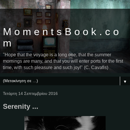
M o m e n t s B o o k . c o
m
"Hope that the voyage is a long one, that the summer
mornings are many, and that you will enter ports for the first
time, with such pleasure and such joy!" (C. Cavafis)
▼
Τετάρτη 14 Σεπτεμβρίου 2016
Serenity ...