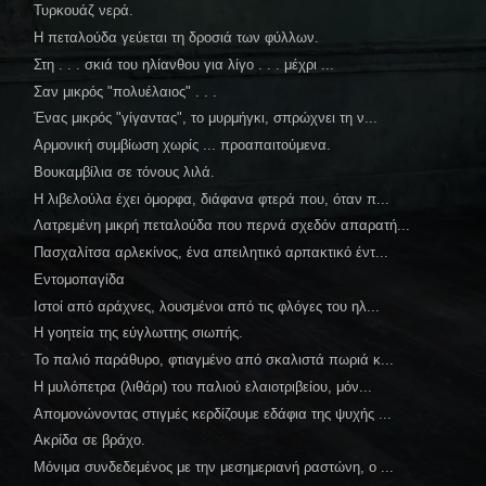
Τυρκουάζ νερά.
Η πεταλούδα γεύεται τη δροσιά των φύλλων.
Στη . . . σκιά του ηλίανθου για λίγο . . . μέχρι ...
Σαν μικρός "πολυέλαιος" . . .
Ένας μικρός "γίγαντας", το μυρμήγκι, σπρώχνει τη ν...
Αρμονική συμβίωση χωρίς ... προαπαιτούμενα.
Βουκαμβίλια σε τόνους λιλά.
Η λιβελούλα έχει όμορφα, διάφανα φτερά που, όταν π...
Λατρεμένη μικρή πεταλούδα που περνά σχεδόν απαρατή...
Πασχαλίτσα αρλεκίνος, ένα απειλητικό αρπακτικό έντ...
Εντομοπαγίδα
Ιστοί από αράχνες, λουσμένοι από τις φλόγες του ηλ...
Η γοητεία της εύγλωττης σιωπής.
Το παλιό παράθυρο, φτιαγμένο από σκαλιστά πωριά κ...
Η μυλόπετρα (λιθάρι) του παλιού ελαιοτριβείου, μόν...
Απομονώνοντας στιγμές κερδίζουμε εδάφια της ψυχής ...
Ακρίδα σε βράχο.
Μόνιμα συνδεδεμένος με την μεσημεριανή ραστώνη, ο ...