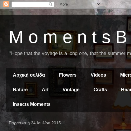
M o m e n t s B 
"Hope that the voyage is a long one, that the summer mor
Αρχική σελίδα
Flowers
Videos
Mic
Nature
Art
Vintage
Crafts
Hear
Insects Moments
Παρασκευή 24 Ιουλίου 2015