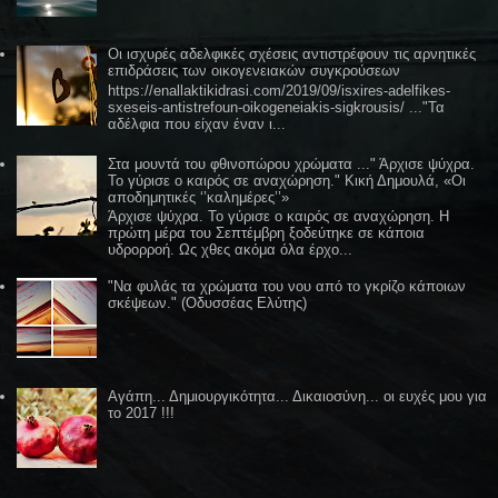
Οι ισχυρές αδελφικές σχέσεις αντιστρέφουν τις αρνητικές
επιδράσεις των οικογενειακών συγκρούσεων
https://enallaktikidrasi.com/2019/09/isxires-adelfikes-
sxeseis-antistrefoun-oikogeneiakis-sigkrousis/ ..."Τα
αδέλφια που είχαν έναν ι...
Στα μουντά του φθινοπώρου χρώματα ..." Άρχισε ψύχρα.
Το γύρισε ο καιρός σε αναχώρηση." Κική Δημουλά, «Οι
αποδημητικές ‘’καλημέρες’’»
Άρχισε ψύχρα. Το γύρισε ο καιρός σε αναχώρηση. Η
πρώτη μέρα του Σεπτέμβρη ξοδεύτηκε σε κάποια
υδρορροή. Ως χθες ακόμα όλα έρχο...
"Να φυλάς τα χρώματα του νου από το γκρίζο κάποιων
σκέψεων." (Οδυσσέας Ελύτης)
Αγάπη... Δημιουργικότητα... Δικαιοσύνη... οι ευχές μου για
το 2017 !!!