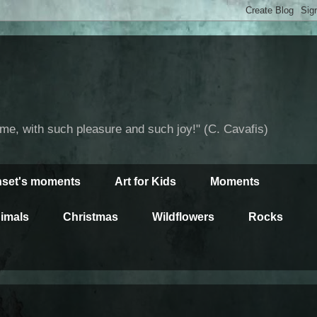
time, with such pleasure and such joy!" (C. Cavafis)
set's moments
Art for Kids
Moments
imals
Christmas
Wildflowers
Rocks