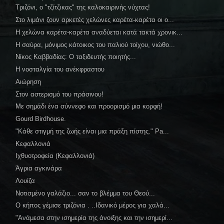
Τριζόνι, ο "τζίτζικας" της καλοκαιρινής νύχτας!
Στο λιμάνι ζουν αρκετές χελώνες καρέτα-καρέτα οι ο...
Η χελώνα καρέτα-καρέτα αναδύεται κατά τακτά χρονικ...
Η σαύρα, μόνιμος κάτοικος του παλιού τοίχου, νιώθο...
Νίκος Καββαδίας: Ο ταξιδευτής ποιητής...
Η νοσταλγία του ανέκφραστου
Αιώρηση
Στον αστερισμό του πράσινου!
Με σημάδι ένα σύννεφο και προορισμό μια κορφή!
Gourd Birdhouse.
"Κάθε στιγμή της ζωής είναι μια πράξη πίστης." Pa...
Κεφαλλονιά
Ιχθυοτροφεία (Κεφαλλονιά)
Άγρια αγκινάρα
Λουίζα
Νοτισμένο γαλάζιο... σαν το βλέμμα του Θεού...
Ο κήπος γέμισε τριζόνια . ..Ιδανικό μέρος για χαλά...
"Ανάμεσα στην ισημερία της άνοιξης και την ισημερί...