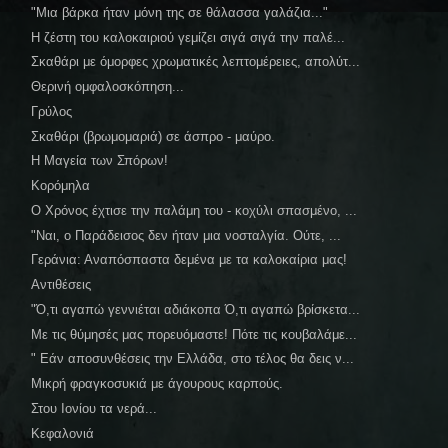
"Μια βάρκα ήταν μόνη της σε θάλασσα γαλάζια..."
Η ζέστη του καλοκαιριού γεμίζει σιγά σιγά την παλέ...
Σκαθάρι με όμορφες χρωματικές λεπτομέρειες, απολύτ...
Θερινή ομφαλοσκόπηση...
Γρύλος
Σκαθάρι (βρωμομαριά) σε άσπρο - μαύρο.
Η Μαγεία των Σπόρων!
Κορόμηλα
Ο Χρόνος έχτισε την παλάμη του - κοχύλι σπασμένο, ...
"Ναι, ο Παράδεισος δεν ήταν μια νοσταλγία. Ούτε, ...
Γεράνια: Αναπόσπαστα δεμένα με τα καλοκαίρια μας!
Αντιθέσεις
"Ό,τι αγαπώ γεννιέται αδιάκοπα Ό,τι αγαπώ βρίσκετα...
Με τις θύμησές μας πορευόμαστε! Πότε τις κουβαλάμε...
" Εάν αποσυνθέσεις την Ελλάδα, στο τέλος θα δεις ν...
Μικρή φραγκοσυκιά με άγουρους καρπούς.
Στου Ιονίου τα νερά...
Κεφαλονιά