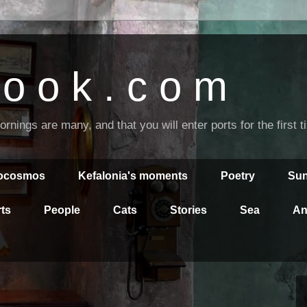
o o k . c o m
nings are many, and that you will enter ports for the first 
rocosmos
Kefalonia's moments
Poetry
Sun
ts
People
Cats
Stories
Sea
An